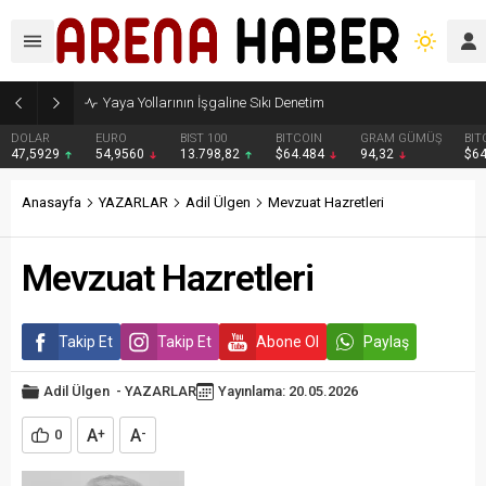
Yaya Yollarının İşgaline Sıkı Denetim
DOLAR
EURO
BIST 100
BITCOIN
GRAM GÜMÜŞ
BIT
47,5929
54,9560
13.798,82
$64.484
94,32
$6
Anasayfa
YAZARLAR
Adil Ülgen
Mevzuat Hazretleri
Mevzuat Hazretleri
Takip Et
Takip Et
Abone Ol
Paylaş
Adil Ülgen
-
YAZARLAR
Yayınlama: 20.05.2026
A
A
0
+
-