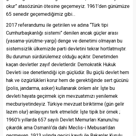
okur” atasözünün ötesine geçemeyiz. 1961’den günümüze
65 senedir geçemediğimiz gibi…
2017 referandumu ile getirilen ve adına “Türk tipi
Cumhurbaşkanlığı sistemi” denilen ancak güçler arası
(yasama-yürütme-yargı) denge ve denetimi olmayan bu
sistemsizlik ülkemizde parti devletini tekrar hortlatmıştır.
Bu durumun sürdürülemez olduğu açıktır. Denetimden
kaçan devletler zayıf devletlerdir. Demokratik Hukuk
Devleti ise denetlendiği için güçlüdür. Bu güçlü devlet hem
hak ve özgürlükleri korur hem de gerektiğinde sert gücünü
(polis, jandarma, asker) kullanarak önlem alır. İşte bu
devleti hayata geçirmek için mevzuatımızı yenilemek
mecburiyetindeyiz. Türkiye mevzuat biriktirme (gün gelir
lazım olur) anlayışını terk etmelidir. İşte tipik bir örnek ;
1960’lı yıllarda 657 sayılı Devlet Memurları Kanunu’nu
çıkardık ama Osmanlı’da dahi Meclis-i Mebusan’dan
geçmeyen, 1913 yılında geçici kaydı ile Bakanlar Kurulu