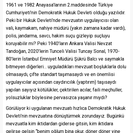
1961 ve 1982 Anayasa’larının 2.maddesinde Türkiye
Cumhuriyeti’nin Demokratik Hukuk Devleti olduğu yazılıdır.
Peki bir Hukuk Devleti’nde mevzuatın uygulayıcısı olan
vali, kaymakam, nahiye müdürü (yakın zamana kadar vardı),
polis, jandarma, savcı, hakim suçu gizleyip suçluyu
koruyabilir mi? Peki 1940’ların Ankara Valisi Nevzat
Tandoğan, 2020’lerin Tunceli Valisi Tuncay Sonal, 1970-
80’lerin İstanbul Emniyet Müdürü Şükrü Balcı ve saymakla
bitmeyen diğerleri… uyguladıkları mevzuat boşluklarla dolu
olmasaydı, çifte standart taşımasaydı ve en önemlisi
uygulayıcılar açısından caydırıcılık (yaptırım) taşısaydı
yapılan sayıyız kötülükler, çektirilen acılar, faili meçhuller,
yolsuzluklar böylesine pervasızca yaşanır mıydı?
Görülüyor ki uygulanan mevzuatı hızlıca Demokratik Hukuk
Devleti’nin mevzuatına dönüştürmek zorundayız. Bugünkü
mevzuatla kim iktidardan giderse gitsin, kim iktidara
gelirse gelsin “benim oğlum bina okur, döner döner yine