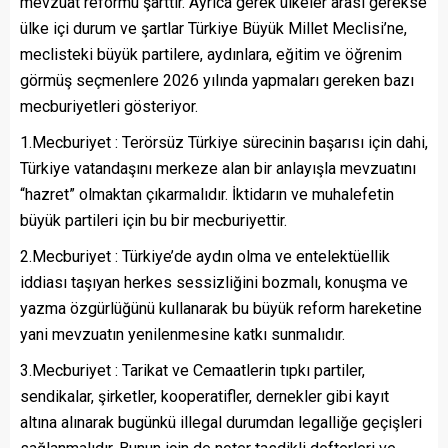
mevzuat reformu şarttır. Ayrıca gerek ülkeler arası gerekse
ülke içi durum ve şartlar Türkiye Büyük Millet Meclisi’ne,
meclisteki büyük partilere, aydınlara, eğitim ve öğrenim
görmüş seçmenlere 2026 yılında yapmaları gereken bazı
mecburiyetleri gösteriyor.
1.Mecburiyet : Terörsüz Türkiye sürecinin başarısı için dahi,
Türkiye vatandaşını merkeze alan bir anlayışla mevzuatını
“hazret” olmaktan çıkarmalıdır. İktidarın ve muhalefetin
büyük partileri için bu bir mecburiyettir.
2.Mecburiyet : Türkiye’de aydın olma ve entelektüellik
iddiası taşıyan herkes sessizliğini bozmalı, konuşma ve
yazma özgürlüğünü kullanarak bu büyük reform hareketine
yani mevzuatın yenilenmesine katkı sunmalıdır.
3.Mecburiyet : Tarikat ve Cemaatlerin tıpkı partiler,
sendikalar, şirketler, kooperatifler, dernekler gibi kayıt
altına alınarak bugünkü illegal durumdan legalliğe geçişleri