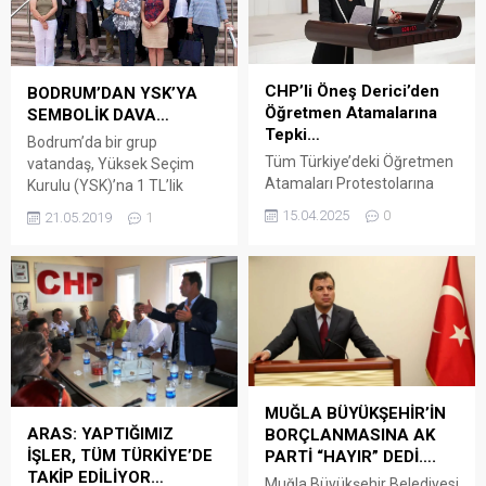
CHP’li Öneş Derici’den
BODRUM’DAN YSK’YA
Öğretmen Atamalarına
SEMBOLİK DAVA…
Tepki…
Bodrum’da bir grup
Tüm Türkiye’deki Öğretmen
vatandaş, Yüksek Seçim
Atamaları Protestolarına
Kurulu (YSK)’na 1 TL’lik
CHP’li Öneş Derici
tazminat davası açtı. YSK
15.04.2025
0
21.05.2019
1
Bodrum’dan Destek Verdi
tarafından iptal edilen
ARENA HABER – CHP Muğla
İstanbul Büyükşehir
Milletvekili Süreyya Öneş
Belediye Başkanlığı
Derici, proje okullarda siyasi
seçimleri ile ilgili Bodrum’da
saiklerle yapılan öğretmen
bir grup vatandaş, YSK’nın
atamalarını Türkiye’deki
kendi kusurundan dolayı
diğer illerde olduğu gibi
zarara uğradıkları
protesto eden Bodrum
gerekçesiyle 1 TL’lik
Anadolu Lisesi öğrencilerine
tazminat davası açtı. Bugün
MUĞLA BÜYÜKŞEHİR’İN
destek verdi. Eğitim-Sen ve
öğleden önce Bodrum
ARAS: YAPTIĞIMIZ
BORÇLANMASINA AK
Bodrum Veli Platformu
Adliyesi’nde toplanan
İŞLER, TÜM TÜRKİYE’DE
PARTİ “HAYIR” DEDİ….
tarafından gerçekleştirilen
davacılar Çiğdem Erko,
TAKİP EDİLİYOR…
Muğla Büyükşehir Belediyesi