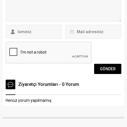
yeniden doğan bir ulusun
oyu verenler, Türkiye
direniş destanı olduğunu
Cumhuriyeti’ne ihanet
belirterek “Bir aydınlanma
ediyordur” açıklamasına
tasarımı olan Cumhuriyet,
yönelik, “Bu...
Türkiye’nin
çağdaşlaşmasında siyasal,
toplumsal, hukuksal,
kültürel...
Ziyaretçi Yorumları - 0 Yorum
Henüz yorum yapılmamış.