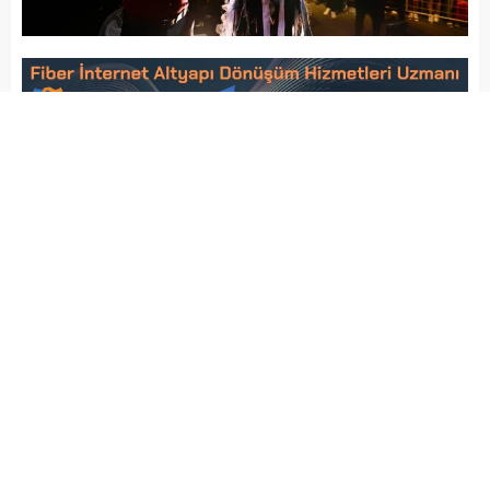
Arena Haber
YAŞAM
Yayınlama: 15.02.2026
A
A
+
-
Bodrum Belediyesi tarafından 14
Şubat Sevgililer Günü dolayısıyla
düzenlenen etkinlikler, kent
sakinlerini sevgi dolu bir
atmosferde bir araya getirdi.