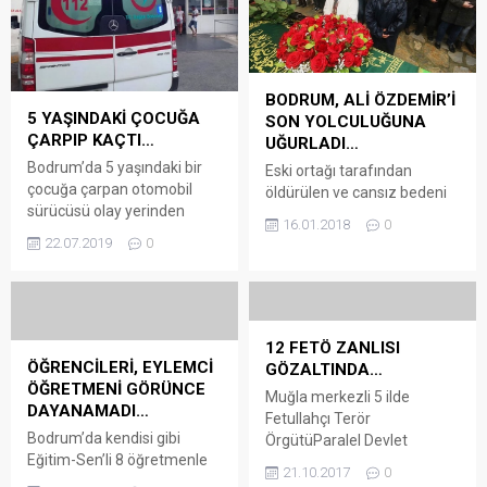
BODRUM, ALİ ÖZDEMİR’İ
5 YAŞINDAKİ ÇOCUĞA
SON YOLCULUĞUNA
ÇARPIP KAÇTI…
UĞURLADI…
Bodrum’da 5 yaşındaki bir
Eski ortağı tarafından
çocuğa çarpan otomobil
öldürülen ve cansız bedeni
sürücüsü olay yerinden
dün Göktepe yakınlarında
16.01.2018
0
kaçtı. Kaza, Eskiçeşme
bulunan iş adamı Ali
22.07.2019
0
Mahallesi Ergun Soykan
Özdemir, bugün son
Sokak üzerinde yaşandı.
yolculuğuna uğurlandı. Ali
Plakası ve sürücüsü henüz
Özdemir’in cenazesi bugün
belirlenemeyen bir otomobil,
Bitez Adliye karşısındaki
sokak üzerinde Koç Mehmet
Gülsevim Rüştü Kaynak
12 FETÖ ZANLISI
Doğan adlı 5 yaşındaki
ÖĞRENCİLERİ, EYLEMCİ
Camii’nde öğle namazını
GÖZALTINDA…
çocuğa çarptı. Kazada çocuk
ÖĞRETMENİ GÖRÜNCE
mütekip kırılan cenaze
Muğla merkezli 5 ilde
ayağına aldığı darbe ile
DAYANAMADI…
namazının ardından
Fetullahçı Terör
yaralanırken, otomobil
defnedilmek üzere İzmir’e
Bodrum’da kendisi gibi
ÖrgütüParalel Devlet
sürücüsü kaza mahallinde
götürüldü. Özdemir’in
Eğitim-Sen’li 8 öğretmenle
Yapılanması’na (FETÖPDY)
beklemeyerek uzaklaştı.
21.10.2017
0
cenazesi Bodrum Devlet
birlikte meslekten ihraç
yönelik soruşturma