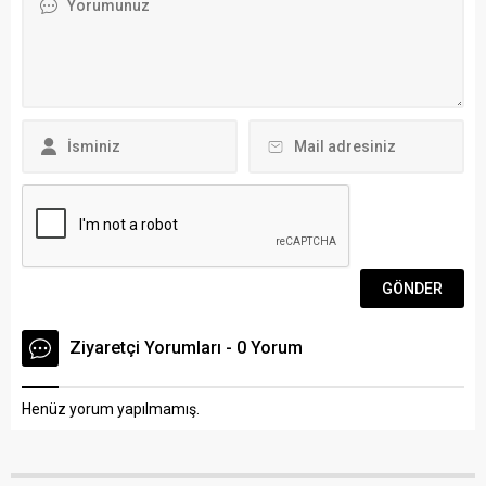
hesaplarına gönderdiği özel
olduğu kaydedildi. Emniyet
mesajlarla genç kızı tehdit
Genel Müdürlüğü tarafından
ettiği iddiasıyla gözaltına
konuyla ilgili yapılan
alınan N.Ş’nin İlçe Emniyet
açıklamada “Emniyet Genel
Müdürlüğündeki işlemleri
Müdürlüğü Narkotik Suçlarla
tamamlandı. Adliyeye sevk...
Mücadele Daire
Başkanlığınca yürütülen...
Ziyaretçi Yorumları - 0 Yorum
Henüz yorum yapılmamış.