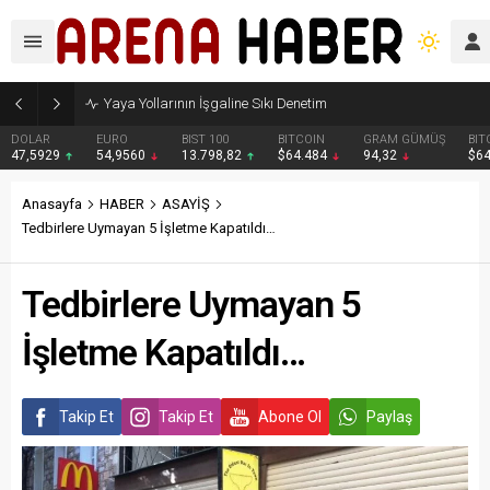
Yaya Yollarının İşgaline Sıkı Denetim
DOLAR
EURO
BIST 100
BITCOIN
GRAM GÜMÜŞ
BIT
47,5929
54,9560
13.798,82
$64.484
94,32
$6
Anasayfa
HABER
ASAYİŞ
Tedbirlere Uymayan 5 İşletme Kapatıldı…
Tedbirlere Uymayan 5
İşletme Kapatıldı…
Takip Et
Takip Et
Abone Ol
Paylaş