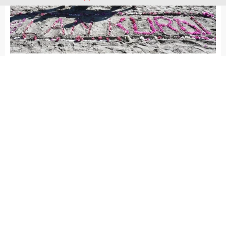
Arena Haber
YAŞAM
Yayınlama: 02.09.2020
A
A
+
-
Alan bebek, cansız bedeninin
vurduğu sahilde çiçeklerle
anıldı.