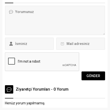
aldı. Arena Bodrum Haber –
Kumbahçe ve Paşatarlası
Muğla Valiliği, Gençlik ve
sahilinde yoğunluk
Spor İl Müdürlüğü ile
oluşturdu. Bazı vatandaşlar
Amatör Spor Kulüpleri
güzel havada sahilde oturup
Federasyonu tarafından
güneşin keyfini çıkartırken,
“Yılın Enleri” ödül töreni
bazıları da çocuklarıyla
Muğla Sıtkı...
gezinti yaptı. Ailesiyle
sahilde gezinti yapan...
Ziyaretçi Yorumları - 0 Yorum
Henüz yorum yapılmamış.