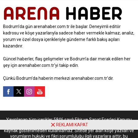
Bodrum’da gün arenahaber.com.tr ile başlar. Deneyimli editör
kadrosu ve köşe yazarlarıyla sadece haber vermekle kalmaz; analiz,
yorum ve özel dosya içerikleriyle gündeme farklı bakış açıları
kazandırır.
Güncel haberler, flaş gelişmeler ve Bodrum’a dair merak edilen her
şey için arenahaber.com.tr’yi takip edin.
Çünkü Bodrum’da haberin merkezi arenahaber.com.tr’dir.
Yayınlanan tüm içerikler 5846 sayılı Fikir ve Sanat Eserleri Kanunu
REKLAMI KAPAT
kapsamında korunmaktadır. İzinsiz kopyalanamaz, çoğaltılamaz ve
kaynak gösterilmeden kullanılamaz. Sitede yer alan köşe yazıları ve
yorumların hukuki ve fikri sorumluluğu ilgili yazarlara aittir; bu