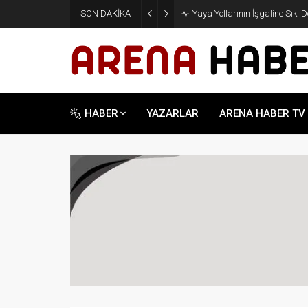
SON DAKİKA
Yaya Yollarının İşgaline Sıkı 
HABER
YAZARLAR
ARENA HABER TV