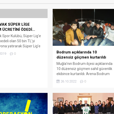
VAK SÜPER LİGE
M ÜCRETİNİ ÖDEDİ…
k Spor Kulübü, Süper Lig’e
edeli olan 50 bin TL’yi
ona yatırarak Süper Lig’e
akkını elde etti. Yalıkavak
Bodrum açıklarında 10
2019
0
übü Kadın Hentbol Takımı,
düzensiz göçmen kurtarıldı
 sıkıntılar yüzünden geçen
Muğla’nın Bodrum ilçesi açıklarında
e günü mesai bitimine
10 düzensiz göçmen sahil güvenlik
denmesi gereken katılma
ekibince kurtarıldı. Arena Bodrum
i ödeyemeyip
Haber – Sahil Güvenlik
26.10.2022
0
ondan bir hafta ek süre
Komutanlığından yapılan
Bu ek süre zarfından 50...
açıklamaya göre, Bodrum
açıklarında lastik botta bir grup
düzensiz göçmen olduğu bilgisi
üzerine bölgeye sahil güvenlik botu
yönlendirildi. Ekipler, Yunanistan