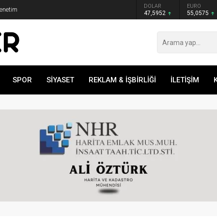
GRAM ALTIN
DOLAR
EURO
Denetim
6.520,79
47,5952
55,0575
SPOR
SİYASET
REKLAM & İŞBİRLİĞİ
İLETİŞİM