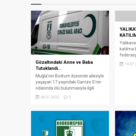
YALIKA
KATILI
Yalıkava
katılma b
federasy
katılma h
Gözaltındaki Anne ve Baba
19.07.
Spor Kul
Tutuklandı…
ekonomik
Muğla’nın Bodrum ilçesinde ailesiyle
Perşemb
yaşayan 17 yaşındaki Gamze S’nin
kadar ö
odasında ölü bulunmasıyla ilgili
bedelin
gözaltına alınan anne ve baba
26.01.2022
0
federasy
tutuklandı. Arena Bodrum Haber –
almıştı. 
Muğla Adli Tıp Kurumu’nda yapılan
otopsisinde, boynunda kırık olduğu
tespit edilen genç kızın gözaltına
alınan babası M.H.S. ve annesi
T.S’nin jandarmadaki işlemleri