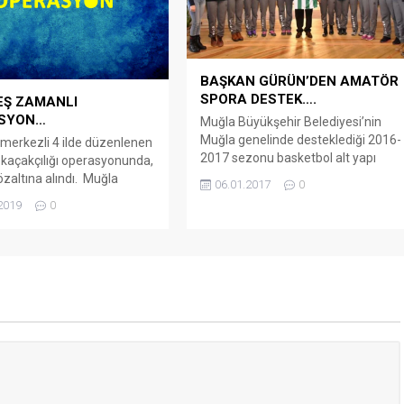
unsurlarınca Türk kara sularına itile
lastik bottaki 10 düzensiz göçmeni
sahil...
BAŞKAN GÜRÜN’DEN AMATÖR
SPORA DESTEK….
 EŞ ZAMANLI
SYON…
Muğla Büyükşehir Belediyesi’nin
Muğla genelinde desteklediği 2016-
erkezli 4 ilde düzenlenen
2017 sezonu basketbol alt yapı
açakçılığı operasyonunda,
takımlarının yöneticileri Muğla
özaltına alındı. Muğla
06.01.2017
0
Büyükşehir Belediye Başkanı Dr.
 Müdürlüğü Bodrum
2019
0
Osman Gürün’ü ziyaret etti. Muğla
açakçılığı ve İnsan
Büyükşehir Belediyesi’nin Muğla
yle Mücadele Grup Amirliği
genelinde spora, sporcuya, spor
, kaçak göçmenleri yurt
kulüplerine yaptığı destekler devam
açırmaya çalışan şebekeyi
ediyor. Muğla genelinde spor
derek çalışma başlattı.
tesisleri yatırımlarına, spor
eknik ve fiziki takip sonucu
kulüplerine maddi desteğe, ulaşım
larını tamamlayan ekipler, bu
desteğine devam eden Büyükşehir
perasyon düzenledi.
Belediyesi...
...