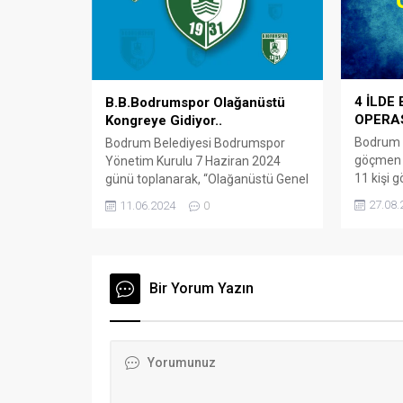
tamamlandı. Adliyeye sevk edilen
şüphelilerden...
4 İLDE
B.B.Bodrumspor Olağanüstü
OPERA
Kongreye Gidiyor..
Bodrum m
Bodrum Belediyesi Bodrumspor
göçmen k
Yönetim Kurulu 7 Haziran 2024
11 kişi g
günü toplanarak, “Olağanüstü Genel
Emniyet
Kurul” toplantı kararı aldı Arena
27.08.
11.06.2024
0
Göçmen K
Bodrum Haber – Seçimli
Ticareti
Olağanüstü Genel Kurulun ilk
ekipleri
toplantı tarihi 24 Haziran 2024
dışına k
Pazartesi günü saat 11.00 olarak
tespit e
belirlenirken, toplantı yeterlilik
Bir Yorum Yazın
Yapılan t
sayısına ulaşılamazsa ikinci
hazırlık
toplantının 2 Temmuz 2024 Salı
sabah o
günü aynı saatte yapılmasına...
Muğla’nın