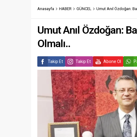
Anasayfa
HABER
GÜNCEL
Umut Anıl Özdoğan: Baş
Umut Anıl Özdoğan: Ba
Olmalı..
Takip Et
Takip Et
Abone Ol
P