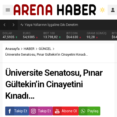
Yaya Yollarının İşgaline Sıkı Denetim
DOLAR
EURO
BIST 100
BITCOIN
GRAM GÜMÜŞ
BIT
47,5935
54,9385
13.798,82
$64.630
93,28
$6
Anasayfa
HABER
GÜNCEL
Üniversite Senatosu, Pınar Gültekin’in Cinayetini Kınadı…
Üniversite Senatosu, Pınar
Gültekin’in Cinayetini
Kınadı…
Takip Et
Takip Et
Abone Ol
Paylaş