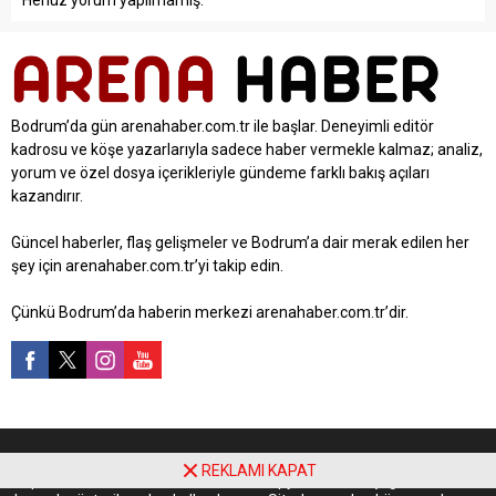
Henüz yorum yapılmamış.
Bodrum’da gün arenahaber.com.tr ile başlar. Deneyimli editör
kadrosu ve köşe yazarlarıyla sadece haber vermekle kalmaz; analiz,
yorum ve özel dosya içerikleriyle gündeme farklı bakış açıları
kazandırır.
Güncel haberler, flaş gelişmeler ve Bodrum’a dair merak edilen her
şey için arenahaber.com.tr’yi takip edin.
Çünkü Bodrum’da haberin merkezi arenahaber.com.tr’dir.
Yayınlanan tüm içerikler 5846 sayılı Fikir ve Sanat Eserleri Kanunu
REKLAMI KAPAT
kapsamında korunmaktadır. İzinsiz kopyalanamaz, çoğaltılamaz ve