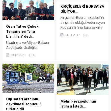
KIRÇİÇEKLERİ BURSA’YA
GİDİYOR…
Kırçiçeleri Bodrum Basket’in
de içinde olduğu Federasyon
Ören Tat ve Çekek
Kupası 8’li final kura çekimi
Tersaneleri “vira
Abdi İpekçi Spor Salonu’nda
04.01.2017
0
bismillah” dedi..
gerçekleştirildi. 10 Ocak Salı
13.00 da Bornova Becker
Ulaştırma ve Altyapı Bakanı
Spor-Kırçiçeği Bodrum
Abdulkadir Uraloğlu,
Basketbol takımı
Muğla’da inşası
10.12.2023
0
karşılaşması var… TKBL
tamamlanan Ören Tekne
Federasyon Kupası 8’li final
İmal ve Çekek Yeri’nin
kura çekimi Abdi İpekçi Spor
açılışını gerçekleştirdi. Arena
Salonu’nda gerçekleşti. 10-
Bodrum Haber – Törende
13 Ocak tarihleri arasında
konuşan Bakan Uraloğlu,
Bursa’da Tofaş Spor
vergi yükünden bunalmış ve
Salonu’nda...
2008 yılına kadar kara
listede olan Türk
denizciliğinin, hayata
Cip safari aracının
Metin Fevzioğlu’nun
geçirilen denetim ve
devrilmesi sonucu 5
İstifası İstedi…
uygulamalarla beyaz listeye
turist öldü