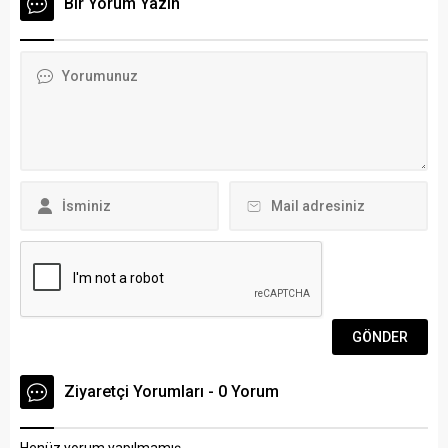
Bir Yorum Yazın
hafta mücadelesinde
taşınacağı müjdesini verdi.
Sakarya Atatürk
Bölgenin en kapsamlı
Stadyumu’nda sahaya çıkan
yüzme yarışması olan ve 11.
yeşil-beyazlı ekip, zorlu
kez düzenlenen Uluslararası
deplasmandan galibiyetle
Arena Aquamasters Yüzme
dönmeyi başardı.
Şampiyonası geçtiğimiz
Karşılaşmada Sipay Bodrum
hafta sonu Bodrum’da
FK’nın gollerini 44’üncü
gerçekleştirildi. 8 farklı
dakikada İsmail ve 69’uncu
kategoride gerçekleştirilen
dakikada Dimitrov kaydetti....
11.Uluslararası Arena
Aquamasters Yüzme
Şampiyonası, Muğla
Valiliği’nin himayesinde,
Türkiye Yüzme
Federasyonu’nu...
Ziyaretçi Yorumları - 0 Yorum