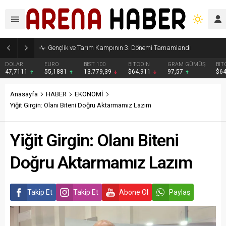
Gençlik ve Tarım Kampının 3. Dönemi Tamamlandı
DOLAR
EURO
BIST 100
BITCOIN
GRAM GÜMÜŞ
BIT
47,7111
55,1881
13.779,39
$64.911
97,57
$6
Anasayfa
HABER
EKONOMİ
Yiğit Girgin: Olanı Biteni Doğru Aktarmamız Lazım
Yiğit Girgin: Olanı Biteni
Doğru Aktarmamız Lazım
Takip Et
Takip Et
Abone Ol
Paylaş