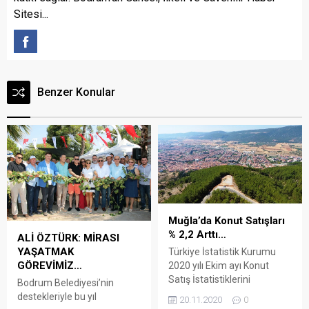
Sitesi...
Benzer Konular
Muğla’da Konut Satışları
% 2,2 Arttı…
ALİ ÖZTÜRK: MİRASI
YAŞATMAK
Türkiye İstatistik Kurumu
GÖREVİMİZ…
2020 yılı Ekim ayı Konut
Satış İstatistiklerini
Bodrum Belediyesi’nin
yayımladı. Arena Bodrum
destekleriyle bu yıl
20.11.2020
0
Haber – Bu kapsamda TÜİK