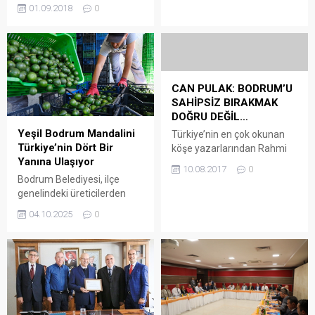
dördüncüsü düzenlenen “4.
01.09.2018
0
Denizli Bölge Müdürü Özer
Karaova Bağ Bozumu
Coşkun tarafından verilen
Şenlikleri” başladı. Karaova
bilgiye göre Muğla ilinde
Bağ Bozumu Şenlikleri, her
konut satışları %2,2 arttı
yıl olduğu gibi, bu yıl da
Muğla’da konut satışları
herkesin büyük bir coşkuyla
2020 Ekim ayında bir önceki
katıldığı kortej yürüyüşüyle
CAN PULAK: BODRUM’U
yılın aynı ayına göre %2,2
Bodrum’da başladı.
SAHİPSİZ BIRAKMAK
oranında artarak 1 986...
Kumbahçe Meydanı’ndan
DOĞRU DEĞİL…
başlayan ve renkli
Yeşil Bodrum Mandalini
Türkiye’nin en çok okunan
görüntülere sahne olan
Türkiye’nin Dört Bir
köşe yazarlarından Rahmi
kortej, Belediye
Yanına Ulaşıyor
Turan, Bodrum’u Can
10.08.2017
0
Meydanı’nda sona erdi.
Pulak’a sordu. Bir dokunan,
Bodrum Belediyesi, ilçe
Kortejin ardından Cumartesi
bin ah işiten Rahmi Turan,
genelindeki üreticilerden
sabah,...
Bodrum’un halini köşesinde
Yeşil Bodrum Mandalini
04.10.2025
0
özetledi. Bodrum’un üvey
alımlarına devam ediyor
evlat olduğunu söyleyen
ARENA HABER – Tarımsal
Can Pulak’ın sözlerini
Hizmetler Müdürlüğü,
köşesini taşıyan Rahmi
coğrafi işaretli, kendine has
Turan, şunları yazdı:
kokusu ve aromasıyla öne
“Bodrum Türkiye’nin incisi
çıkan Bodrum Mandalini’nin
ama bu inciyi karartıyorlar.
erken hasadıyla üreticiye