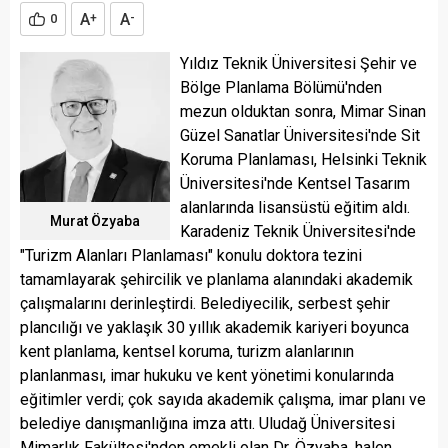
A
A
0
+
-
Yıldız Teknik Üniversitesi Şehir ve
Bölge Planlama Bölümü'nden
mezun olduktan sonra, Mimar Sinan
Güzel Sanatlar Üniversitesi'nde Sit
Koruma Planlaması, Helsinki Teknik
Üniversitesi'nde Kentsel Tasarım
alanlarında lisansüstü eğitim aldı.
Murat Özyaba
Karadeniz Teknik Üniversitesi'nde
"Turizm Alanları Planlaması" konulu doktora tezini
tamamlayarak şehircilik ve planlama alanındaki akademik
çalışmalarını derinleştirdi. Belediyecilik, serbest şehir
plancılığı ve yaklaşık 30 yıllık akademik kariyeri boyunca
kent planlama, kentsel koruma, turizm alanlarının
planlanması, imar hukuku ve kent yönetimi konularında
eğitimler verdi; çok sayıda akademik çalışma, imar planı ve
belediye danışmanlığına imza attı. Uludağ Üniversitesi
Mimarlık Fakültesi'nden emekli olan Dr. Özyaba, halen