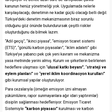
kanunun henüz yönetmeliği yok. Uygulamada nelerle
karşılaşılacağı, denetimin ne kadar güçlü olacağı belli değil.
Türkiye’deki denetim mekanizmasının biraz sorunlu
olduğunu göz önünde bulundurursak çeşitli riskler
oluşturduğunu da bilmek lazım.
“Adil geçiş”, “ikinci piyasa”, “emisyon ticaret sistemi
(ETS)”, “gönüllü karbon piyasaları”, “iklim adaleti” gibi
Türkiye’ye yabancı pek çok yeni kavram ve mekanizma
yasa metninde yerini almış. Kurum ve şirketlerin belirlenen
hedeflere ulaşması için “
ulusal katkı beyanı”
, “
strateji ve
eylem planları”
ve “
yerel iklim koordinasyon kurulları”
gibi kurumsal yapılar oluşturuluyor.
Para cezalarıyla (örneğin emisyon izni almayan
yükümlülere, rapor sunmayanlara ağır idari yaptırımlar)
disiplin sağlanması hedefleniyor. Emisyon Ticaret
Sistemiyle
“karbon piyasası”
kurulması ve karbon