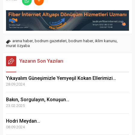
arena haber
,
bodrum gazeteleri
,
bodrum haber
,
iklim kanunu
,
murat özyaba
Yazarın Son Yazıları
Yıkayalım Güneşimizle Yemyeşil Kokan Ellerimizi…
28.09.2024
Bakın, Sorgulayın, Konuşun…
23.02.2025
Hodri Meydan…
08.09.2024