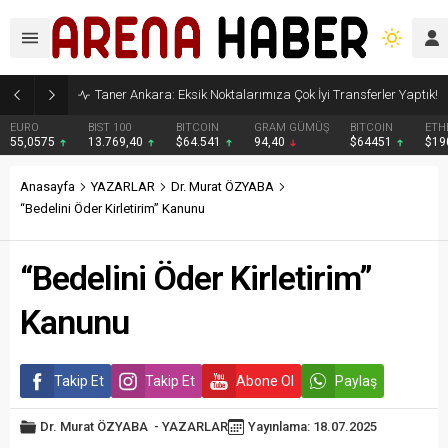
Taner Ankara: Eksik Noktalarımıza Çok İyi Transferler Yaptık!
EURO
BIST 100
BITCOIN
GRAM GÜMÜŞ
BITCOIN
ETH
55,0575
13.769,40
$64.541
94,40
$64451
$19
Anasayfa
YAZARLAR
Dr. Murat ÖZYABA
“Bedelini Öder Kirletirim” Kanunu
“Bedelini Öder Kirletirim”
Kanunu
Takip Et
Takip Et
Abone Ol
Paylaş
Dr. Murat ÖZYABA
-
YAZARLAR
Yayınlama: 18.07.2025