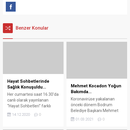
Benzer Konular
Hayat Sohbetlerinde
Mehmet Kocadon Yoğun
Sağlık Konuşuldu…
Bakımda…
Her cumartesi saat 16.30’da
Koronavirüse yakalanan
canlı olarak yayınlanan
önceki dönem Bodrum
“Hayat Sohbetleri” farklı
Belediye Başkanı Mehmet
konu ve konuklarla
14.12.2020
0
Kocadon, tedbir amacıyla
gerçekleştiriliyor. Arena
01.03.2021
0
yoğun bakıma alındı. Arena
Bodrum Haber – Bodrum
Bodrum Haber –
Belediyesi, pandemi