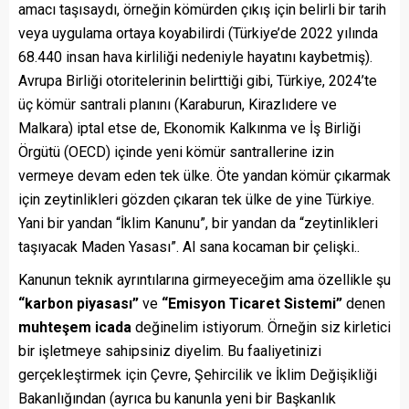
amacı taşısaydı, örneğin kömürden çıkış için belirli bir tarih
veya uygulama ortaya koyabilirdi (Türkiye’de 2022 yılında
68.440 insan hava kirliliği nedeniyle hayatını kaybetmiş).
Avrupa Birliği otoritelerinin belirttiği gibi, Türkiye, 2024’te
üç kömür santrali planını (Karaburun, Kirazlıdere ve
Malkara) iptal etse de, Ekonomik Kalkınma ve İş Birliği
Örgütü (OECD) içinde yeni kömür santrallerine izin
vermeye devam eden tek ülke. Öte yandan kömür çıkarmak
için zeytinlikleri gözden çıkaran tek ülke de yine Türkiye.
Yani bir yandan “İklim Kanunu”, bir yandan da “zeytinlikleri
taşıyacak Maden Yasası”. Al sana kocaman bir çelişki..
Kanunun teknik ayrıntılarına girmeyeceğim ama özellikle şu
“karbon piyasası”
ve
“Emisyon Ticaret Sistemi”
denen
muhteşem icada
değinelim istiyorum. Örneğin siz kirletici
bir işletmeye sahipsiniz diyelim. Bu faaliyetinizi
gerçekleştirmek için Çevre, Şehircilik ve İklim Değişikliği
Bakanlığından (ayrıca bu kanunla yeni bir Başkanlık