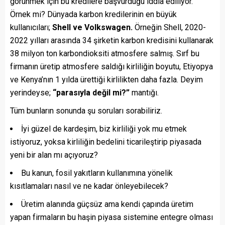
görünmek için bu kredilere başvurduğu iddia ediliyor.
Örnek mi? Dünyada karbon kredilerinin en büyük
kullanıcıları;
Shell ve Volkswagen.
Örneğin Shell, 2020-
2022 yılları arasında 34 şirketin karbon kredisini kullanarak
38 milyon ton karbondioksiti atmosfere salmış. Sırf bu
firmanın üretip atmosfere saldığı kirliliğin boyutu, Etiyopya
ve Kenya’nın 1 yılda ürettiği kirlilikten daha fazla. Deyim
yerindeyse;
“parasıyla değil mi?”
mantığı.
Tüm bunların sonunda şu soruları sorabiliriz.
İyi güzel de kardeşim, biz kirliliği yok mu etmek
istiyoruz, yoksa kirliliğin bedelini ticarileştirip piyasada
yeni bir alan mı açıyoruz?
Bu kanun, fosil yakıtların kullanımına yönelik
kısıtlamaları nasıl ve ne kadar önleyebilecek?
Üretim alanında güçsüz ama kendi çapında üretim
yapan firmaların bu haşin piyasa sistemine entegre olması