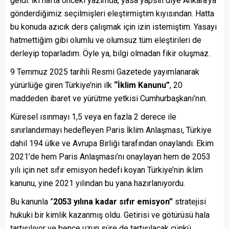
geldi. İki hafta önceki yazımda, yasa yapsın diye Ankara’ya
gönderdiğimiz seçilmişleri eleştirmiştim kıyısından. Hatta
bu konuda azıcık ders çalışmak için izin istemiştim. Yasayı
hatmettiğim gibi olumlu ve olumsuz tüm eleştirileri de
derleyip toparladım. Öyle ya, bilgi olmadan fikir oluşmaz.
9 Temmuz 2025 tarihli Resmi Gazetede yayımlanarak
yürürlüğe giren Türkiye’nin ilk
“İklim Kanunu”
, 20
maddeden ibaret ve yürütme yetkisi Cumhurbaşkanı’nın.
Küresel ısınmayı 1,5 veya en fazla 2 derece ile
sınırlandırmayı hedefleyen Paris İklim Anlaşması, Türkiye
dahil 194 ülke ve Avrupa Birliği tarafından onaylandı. Ekim
2021’de hem Paris Anlaşması’nı onaylayan hem de 2053
yılı için net sıfır emisyon hedefi koyan Türkiye’nin iklim
kanunu, yine 2021 yılından bu yana hazırlanıyordu.
Bu kanunla ”
2053 yılına kadar sıfır emisyon”
stratejisi
hukuki bir kimlik kazanmış oldu. Getirisi ve götürüsü hala
tartışılıyor ve bence uzun süre de tartışılacak çünkü