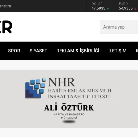
GRAM ALTIN
DOLAR
EURO
Denetim
6.465,12
47,5935
54,9385
SPOR
SİYASET
REKLAM & İŞBİRLİĞİ
İLETİŞİM