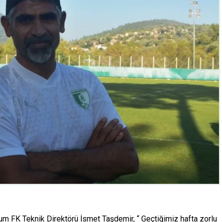
m FK Teknik Direktörü İsmet Taşdemir, “ Geçtiğimiz hafta zorlu