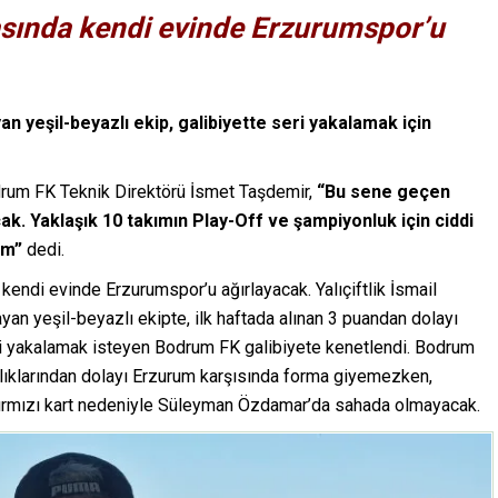
tasında kendi evinde Erzurumspor’u
an yeşil-beyazlı ekip, galibiyette seri yakalamak için
drum FK Teknik Direktörü İsmet Taşdemir,
“Bu sene geçen
cak. Yaklaşık 10 takımın Play-Off ve şampiyonluk için ciddi
um”
dedi.
kendi evinde Erzurumspor’u ağırlayacak. Yalıçiftlik İsmail
ayan yeşil-beyazlı ekipte, ilk haftada alınan 3 puandan dolayı
isi yakalamak isteyen Bodrum FK galibiyete kenetlendi. Bodrum
larından dolayı Erzurum karşısında forma giyemezken,
kırmızı kart nedeniyle Süleyman Özdamar’da sahada olmayacak.