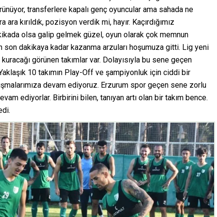
görünüyor, transferlere kapalı genç oyuncular ama sahada ne
ra ara kırıldık, pozisyon verdik mi, hayır. Kaçırdığımız
dakikada olsa galip gelmek güzel, oyun olarak çok memnun
 son dakikaya kadar kazanma arzuları hoşumuza gitti. Lig yeni
ro kuracağı görünen takımlar var. Dolayısıyla bu sene geçen
 Yaklaşık 10 takımın Play-Off ve şampiyonluk için ciddi bir
lışmalarımıza devam ediyoruz. Erzurum spor geçen sene zorlu
am ediyorlar. Birbirini bilen, tanıyan artı olan bir takım bence.
edi.