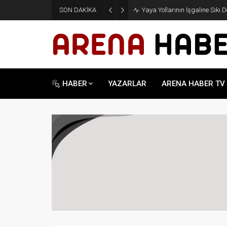
SON DAKİKA
Yaya Yollarının İşgaline Sıkı 
HABER
YAZARLAR
ARENA HABER TV