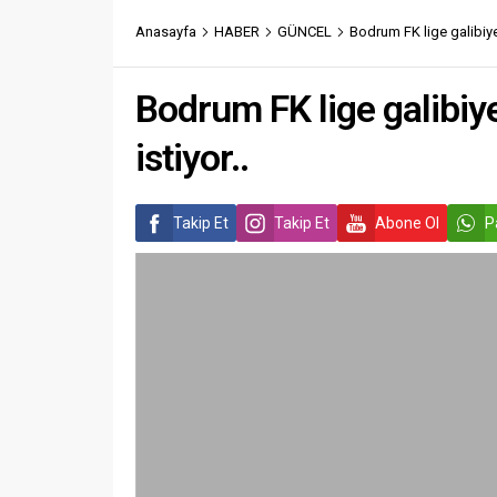
Anasayfa
HABER
GÜNCEL
Bodrum FK lige galibiye
Bodrum FK lige galibiy
istiyor..
Takip Et
Takip Et
Abone Ol
P