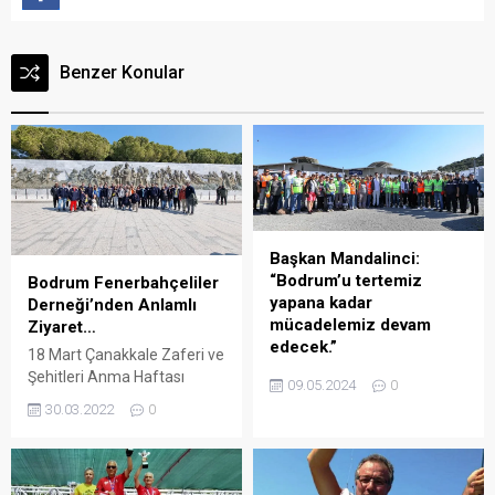
Benzer Konular
Başkan Mandalinci:
“Bodrum’u tertemiz
Bodrum Fenerbahçeliler
yapana kadar
Derneği’nden Anlamlı
mücadelemiz devam
Ziyaret…
edecek.”
18 Mart Çanakkale Zaferi ve
Bodrum Belediye Başkanı
Şehitleri Anma Haftası
09.05.2024
0
Tamer Mandalinci
kapsamında Bodrum
30.03.2022
0
öncülüğünde, ilçe genelinde
Fenerbahçeliler Derneği,
genel temizlik çalışması
Gelibolu Yarımadasındaki
yapıldı. Arena Bodrum
şehitlikleri ziyaret etti. Arena
Haber – Bodrum’un her
Bodrum Haber – Gelibolu