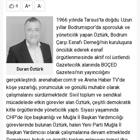
A
A
0
+
-
1966 yılında Tarsus'ta doğdu. Uzun
yıllar Bodrumspor'da sporculuk ve
yöneticilik yapan Öztürk, Bodrum
Çarşı Esnafı Derneği'nin kuruluşuna
öncülük ederek esnaf
örgütlenmesinde aktif rol üstlendi.
Gazetecilik alanında BOÇED
Duran Öztürk
Gazetesi'nin yayıncılığını
gerçekleştirdi. arenahaber.com.tr ve Arena Haber TV'de
köşe yazarlığı, yorumculuk ve gönüllü muhabir olarak
çalışmalarını sürdürmektedir. Sivil toplum ve sendikal
mücadelede etkin görevler alan Öztürk, çeşitli demokratik
kitle örgütlerinde yöneticilik yaptı. Siyasi yaşamında
CHP'de ilçe başkanlığı ve Muğla İl Başkan Yardımcılığı
görevlerinde bulunan Öztürk, halen Yeni Parti Muğla İl
Başkan Yardımcısı olarak çalışmalarına devam etmektedir.
Demokrasi, hukuk ve örgütlü toplum anlayışını temel ilke