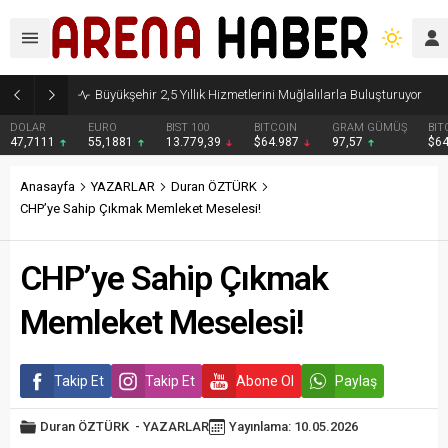
Büyükşehir 2,5 Yıllık Hizmetlerini Muğlalılarla Buluşturuyor
DOLAR
EURO
BIST 100
BITCOIN
GRAM GÜMÜŞ
BIT
47,7111
55,1881
13.779,39
$64.987
97,57
$6
Anasayfa
YAZARLAR
Duran ÖZTÜRK
CHP’ye Sahip Çıkmak Memleket Meselesi!
CHP’ye Sahip Çıkmak
Memleket Meselesi!
Takip Et
Takip Et
Abone Ol
Paylaş
Duran ÖZTÜRK
-
YAZARLAR
Yayınlama: 10.05.2026