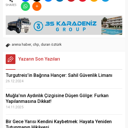
SHARES
arena haber
,
chp
,
duran öztürk
Yazarın Son Yazıları
Turgutreis’in Bağrına Hançer: Sahil Güvenlik Limanı
26.12.2024
Muğla’nın Aydınlık Çizgisine Düşen Gölge: Furkan
Yapılanmasına Dikkat!
14.11.2025
Bir Gece Yarısı Kendini Kaybetmek: Hayata Yeniden
Tutunmanın Hikâyesi