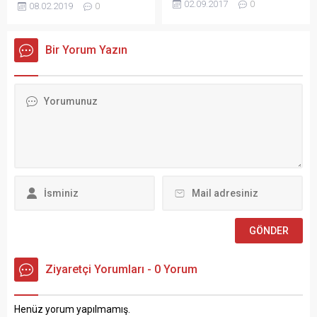
02.09.2017
0
08.02.2019
0
başkanlarıyla ilgili dosyaları,
açıklamayla Bodrum
Cumhurbaşkanı Erdoğan’a
Belediye adaylığı açıklanan
iletti. Son değerlendirmeler
Mustafa Saruhan, CHP
Bir Yorum Yazın
Erdoğan başkanlığındaki
Bodrum İlçe binası önünde
toplantıda yapılacak. AK
yaptığı bir toplantıyla
Parti’nin, araştırma, anketler
partililere hitap etti.
ve bölge müfettişlerinin
CHP üyelerinin yoğunlukta
raporlarından yola çıkarak
olduğu aday açıklamasında
hazırladığı yerel yönetim
CHP Muğla Milletvekili Suat
dosyaları tamamlandı.
Özcan Muğla İl Başkanı
Dosyalar AK Parti Genel
Adem Zeybekoğlu, CHP
Başkanlık makamına
Bodrum İlçe Başkanı Halil
iletildi. Bu detaylı dosyalar il
Karahan CHP Gençlik...
ve ilçe başkanları için de
Teşkilat Başkanlığı...
Ziyaretçi Yorumları - 0 Yorum
Henüz yorum yapılmamış.