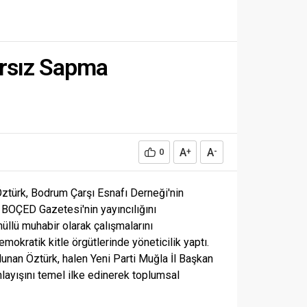
ırsız Sapma
A
A
0
+
-
Öztürk, Bodrum Çarşı Esnafı Derneği'nin
 BOÇED Gazetesi'nin yayıncılığını
üllü muhabir olarak çalışmalarını
mokratik kitle örgütlerinde yöneticilik yaptı.
unan Öztürk, halen Yeni Parti Muğla İl Başkan
layışını temel ilke edinerek toplumsal