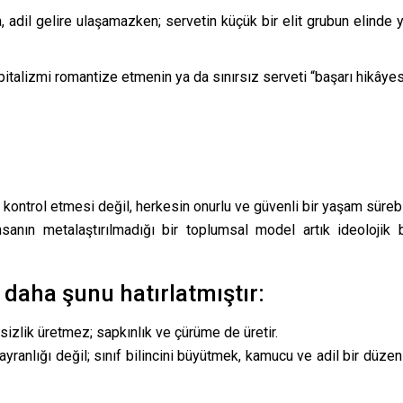
, adil gelire ulaşamazken; servetin küçük bir elit grubun elind
pitalizmi romantize etmenin ya da sınırsız serveti “başarı hikâye
rı kontrol etmesi değil, herkesin onurlu ve güvenli bir yaşam süreb
nsanın metalaştırılmadığı bir toplumsal model artık ideolojik b
 daha şunu hatırlatmıştır:
sizlik üretmez; sapkınlık ve çürüme de üretir.
anlığı değil; sınıf bilincini büyütmek, kamucu ve adil bir düzen a