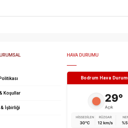
URUMSAL
HAVA DURUMU
Bodrum Hava Durum
 Politikası
 & Koşullar
29°
Açık
 İşbirliği
HISSEDILEN
RÜZGAR
NE
30°C
12 km/s
%5