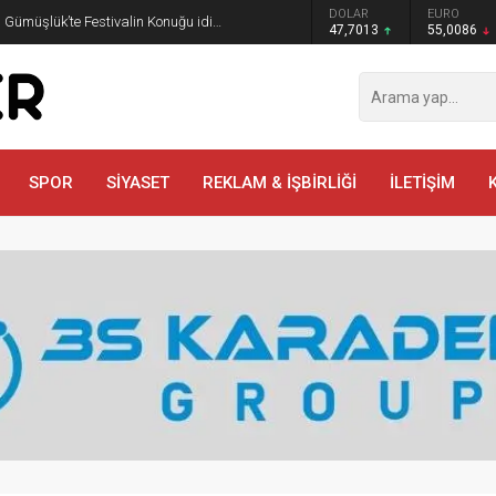
GRAM ALTIN
DOLAR
EURO
, Gümüşlük’te Festivalin Konuğu idi…
6.544,76
47,7013
55,0086
SPOR
SİYASET
REKLAM & İŞBİRLİĞİ
İLETİŞİM