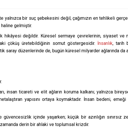
kte yalnızca bir suç şebekesini değil, çağımızın en tehlikeli gerç
 haline gelmiştir.
lık hikâyesi değildir. Küresel sermaye çevrelerinin, siyaset ve
hlaki çöküş üretebildiğinin somut göstergesidir.
İnsanlık
, tarih
atik saray düzenlerinde de, bugün küresel milyarder ağlarında da a
r.
, insan ticareti ve elit ağların koruma kalkanı; yalnızca bireys
metalaştıran yapısını ortaya koymaktadır. İnsan bedeni, emeği
 güvencesizlik içinde yaşarken; küçük bir azınlığın sınırsız z
zamanda derin bir ahlaki ve toplumsal krizdir.