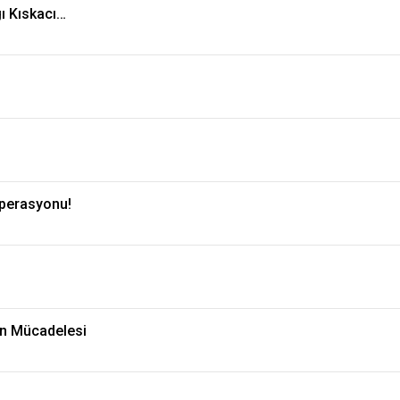
ı Kıskacı…
perasyonu!
ın Mücadelesi