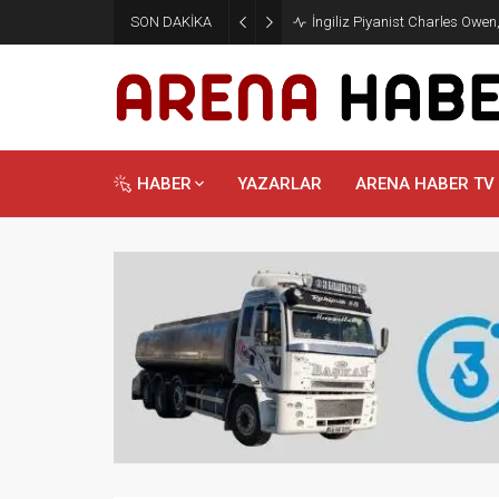
SON DAKİKA
İngiliz Piyanist Charles Owen
HABER
YAZARLAR
ARENA HABER TV