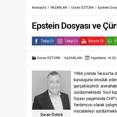
Anasayfa
YAZARLAR
Duran ÖZTÜRK
Epstein Dosy
Epstein Dosyası ve Çür
Takip Et
Takip Et
Abone Ol
P
Duran ÖZTÜRK
-
YAZARLAR
Yayınlama: 10.02
1966 yılında Tarsus'ta 
kuruluşuna öncülük eder
gerçekleştirdi. arenaha
sürdürmektedir. Sivil to
Siyasi yaşamında CHP'de
Yardımcısı olarak çalış
mücadeleyi sürdürmekte
Duran Öztürk