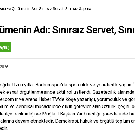
ası ve Çürümenin Adı: Sınırsız Servet, Sınırsız Sapma
ümenin Adı: Sınırsız Servet, Sın
aylaş
.2026
doğdu. Uzun yıllar Bodrumspor'da sporculuk ve yöneticilik yapan 
ek esnaf örgütlenmesinde aktif rol üstlendi. Gazetecilik alanında
ber.com.tr ve Arena Haber TV'de köşe yazarlığı, yorumculuk ve gön
plum ve sendikal mücadelede etkin görevler alan Öztürk, çeşitli de
 ilçe başkanlığı ve Muğla İl Başkan Yardımcılığı görevlerinde bul
malarına devam etmektedir. Demokrasi, hukuk ve örgütlü toplum an
dir.