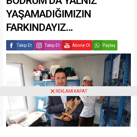
BODRUM’DA YALNIZ
YAŞAMADIĞIMIZIN
FARKINDAYIZ…
Takip Et
Takip Et
Abone Ol
Paylaş
REKLAMI KAPAT