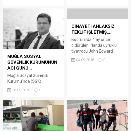
Haber – Milas Narkotik
Olayı gören vatandaşlar
Suçlarla Mücadele Grup
hemen kazazedelerin
Amirliği ekiplerince,
yardımına koştu. Yaralanan
durumundan şüphelenilen
anne ve...
otomobil yol kontrol
CİNAYETİ AHLAKSIZ
noktasında durduruldu.
TEKLİF İŞLETMİŞ….
Araçta yapılan aramada 120
Bodrum’da 4 ay önce
gram skunk ve 30 gram
öldürülen İrlanda uyruklu
kokain ele geçirildi.
tiyatrocu John Edward
Otomobilde bulunan A.K. ve
MUĞLA SOSYAL
Donnelly cinayetiyle ilgili 2’si
M.G. uyuşturucu ticareti
04.09.2016
0
GÜVENLİK KURUMUNUN
kardeş 4 kişi gözaltına alındı
yaptıkları iddiasıyla...
ACI GÜNÜ…
İrlandalı John Edward
Donnelly, Eskiçeşme
Muğla Sosyal Güvenlik
Mahallesi Neyzen Tevfik
Kurumu’nda (SGK)
Caddesi’nde geçen 3
Denetmen olarak görev
28.09.2019
0
Haziran’da öldürüldü.
yapan Emre Haseki,
Evinde yerde çıplak ve
geçirdiği trafik kazasında
kanlar içinde ölü olarak
hayatını kaybetti Milas-
bulunan Donnelly’in
Bodrum karayolunda
cinayetinin çözümü için
meydana gelen kazada,
Bodrum İlçe Emniyet
otomobiliyle aynı yönde
Müdürlüğü Asayiş...
giden traktör römorkuna