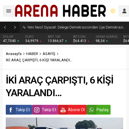
Yeni Nesil Siyaset: Delege Demokrasisinden Üye Demokrasisine
DOLAR
EURO
BIST 100
BITCOIN
GRAM GÜMÜŞ
BIT
47,7040
54,9979
13.866,67
$64.413
98,34
$6
Anasayfa
HABER
ASAYİŞ
İKİ ARAÇ ÇARPIŞTI, 6 KİŞİ YARALANDI…
İKİ ARAÇ ÇARPIŞTI, 6 KİŞİ
YARALANDI…
Takip Et
Takip Et
Abone Ol
Paylaş