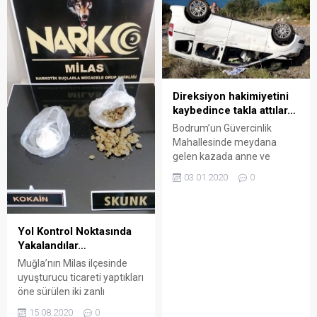
Direksiyon hakimiyetini
kaybedince takla attılar…
Bodrum’un Güvercinlik
Mahallesinde meydana
gelen kazada anne ve
çocuğu hafif şekilde
03.01.2020
0
yaralandı. Güvercinlik-
Bodrum Karayolunda
seyreden hafif ticari araç,
sürücüsünün direksiyon
Yol Kontrol Noktasında
hakimiyetini kaybetmesi
Yakalandılar…
sonucu yoldan çıktı. Önce yol
Muğla’nın Milas ilçesinde
kenarındaki şarampole
uyuşturucu ticareti yaptıkları
düşen araç takla atarak
öne sürülen iki zanlı
durabildi. Araçta bulunan
yakalandı. Arena Bodrum
anne ve çocuğu yaralandı.
15.08.2020
0