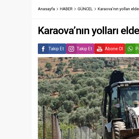
Anasayfa
HABER
GÜNCEL
Karaova’nın yolları eld
Karaova’nın yolları eld
Takip Et
Takip Et
Abone Ol
P