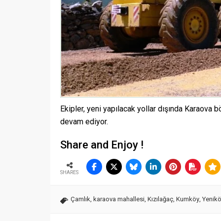
Ekipler, yeni yapılacak yollar dışında Karaova
devam ediyor.
Share and Enjoy !
SHARES
Çamlık
,
karaova mahallesi
,
Kızılağaç
,
Kumköy
,
Yenik