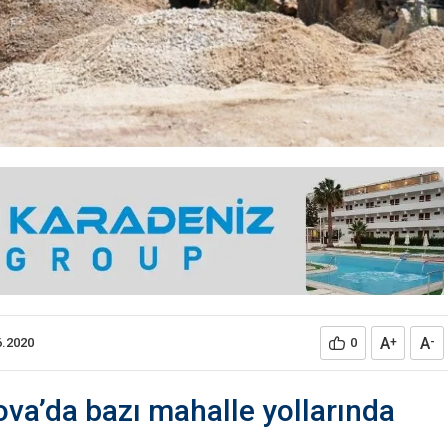
A
A
6.2020
0
+
-
va’da bazı mahalle yollarında