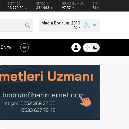
BIST 100
BITCOIN
GRAM GÜMÜŞ
BITCOIN
ETHER
13.779,39
$64.963
97,57
$64929
$1914
Muğla Bodrum,
23
°C
Açık
KÜNYE