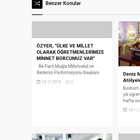
Benzer Konular
ÖZYER, “ÜLKE VE MİLLET
OLARAK ÖĞRETMENLERİMİZE
MİNNET BORCUMUZ VAR”
Ak Parti Muğla Milletvekili ve
Akdeniz-Pa Komisyonu Başkanı
Deniz 
Hasan Özyer, iyi yetişmiş insan
Atölyel
24.11.2016
0
gücünün kalkınma ve gelişmenin ön
Bodrum 
şartlarından birisi olduğunu
yılı öğr
belirterek, öğretmenlerin bu açıdan
hafta son
ülkemizde çok önemli görevler
Arena B
üstlendiklerini vurguladı. Ak Parti
18.11.
müzeler 
Muğla Milletvekili ve Akdeniz-Pa
müze ve 
Komisyonu Başkanı Hasan Özyer,
bilinirli
24 Kasım Öğretmenler Günü
sanatı u
nedeniyle bir mesaj...
başlatıla