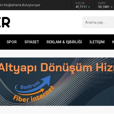
GRAM ALTIN
DOLAR
EURO
rini Muğlalılarla Buluşturuyor
6.660,55
47,7111
55,1881
SPOR
SİYASET
REKLAM & İŞBİRLİĞİ
İLETİŞİM