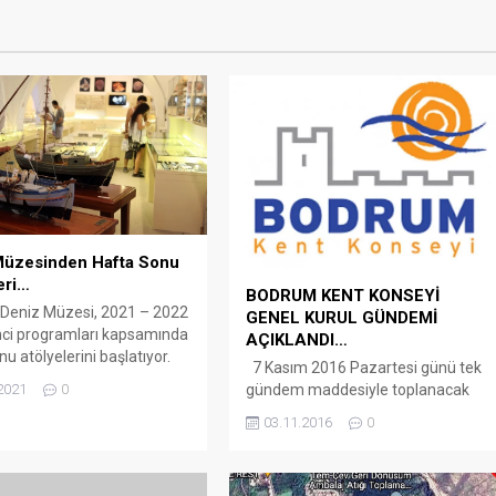
Müzesinden Hafta Sonu
eri…
BODRUM KENT KONSEYİ
Deniz Müzesi, 2021 – 2022
GENEL KURUL GÜNDEMİ
enci programları kapsamında
AÇIKLANDI…
u atölyelerini başlatıyor.
7 Kasım 2016 Pazartesi günü tek
odrum Haber – Çocuklar ve
2021
0
gündem maddesiyle toplanacak
arasındaki bağı arttırmak,
olan Bodrum Kent Konseyi’nin
müze koleksiyonlarının
03.11.2016
0
olağanüstü genel kurul gündemi
k derecesini yükseltmek ve
belli oldu. Bodrum Kent Konseyi
laşabilir kılmak amacıyla
bileşenlerine ve basına ulaştırdığı
n atölyelerde birbirinden