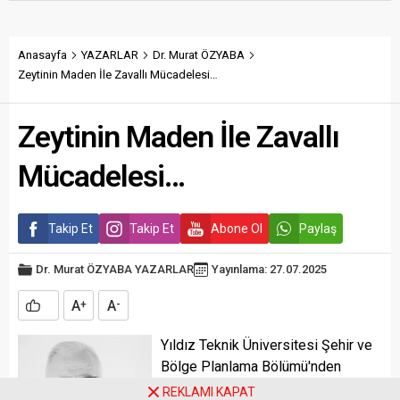
Anasayfa
YAZARLAR
Dr. Murat ÖZYABA
Zeytinin Maden İle Zavallı Mücadelesi…
Zeytinin Maden İle Zavallı
Mücadelesi…
Takip Et
Takip Et
Abone Ol
Paylaş
Dr. Murat ÖZYABA
YAZARLAR
Yayınlama: 27.07.2025
A
A
+
-
Yıldız Teknik Üniversitesi Şehir ve
Bölge Planlama Bölümü'nden
mezun olduktan sonra, Mimar Sinan
REKLAMI KAPAT