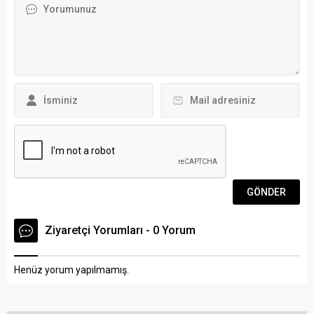
üzerine eşi Songül Yılmaz,
Bodrum Belediyesi Afet
durumu aynı mahalledeki
İşleri Müdürlüğü bünyesinde
yakınlarından Ali Manisalı’ya
gönüllü belediye
bildirdi. Manisalı, Yılmaz’ı...
personellerinden oluşan 34
kişilik hafif düzey arama
kurtarma ekibi, afetlere
müdahale etmek...
Ziyaretçi Yorumları - 0 Yorum
Henüz yorum yapılmamış.