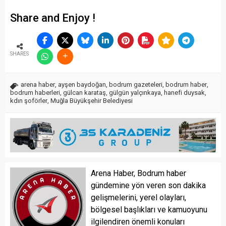
Share and Enjoy !
SHARES
arena haber
,
ayşen baydoğan
,
bodrum gazeteleri
,
bodrum haber
,
bodrum haberleri
,
gülcan karataş
,
gülgün yalçınkaya
,
hanefi duysak
,
kdın şoförler
,
Muğla Büyükşehir Belediyesi
Arena Haber, Bodrum haber
gündemine yön veren son dakika
gelişmelerini, yerel olayları,
bölgesel başlıkları ve kamuoyunu
ilgilendiren önemli konuları