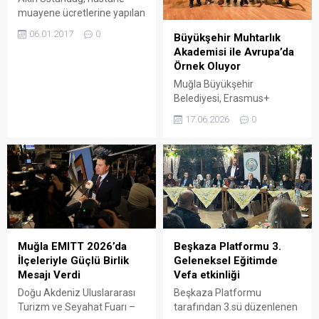
muayene ücretlerine yapılan
zam ile ilgili olarak Sağlık
06.01.2017
0
Büyükşehir Muhtarlık
Bakanı Recep Akdağ’a yazılı
Akademisi ile Avrupa’da
soru önergesi verdi. CHP
Örnek Oluyor
Muğla Milletvekili Av. Akın
Üstündağ, hastane
Muğla Büyükşehir
muayene ücretlerine yapılan
Belediyesi, Erasmus+
zam ile ilgili olarak Sağlık
EUGREENSA Projesi
17.06.2026
0
Bakanı Recep Akdağ’a yazılı
kapsamında Romanya’da
soru önergesi verdi.
düzenlenen uluslararası
Milletvekili Üstündağ
toplantıya katıldı. Toplantıda
önergesinde şu sorulara...
sürdürülebilir tarım, yeşil
teknolojiler ve kırsal
kalkınma konuları ele alındı.
ARENA HABER – Muğla
Büyükşehir Belediyesi
Muhtarlık İşleri Dairesi
Muğla EMITT 2026’da
Beşkaza Platformu 3.
Başkanlığı tarafından
İlçeleriyle Güçlü Birlik
Geleneksel Eğitimde
yürütülen Muhtarlık
Mesajı Verdi
Vefa etkinliği
Akademisi çalışmaları
Doğu Akdeniz Uluslararası
Beşkaza Platformu
kapsamında, Köyceğiz
Turizm ve Seyahat Fuarı –
tarafından 3.sü düzenlenen
İnovatif Gelişim Derneği