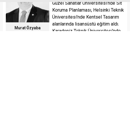
Güzel Sanatlar Üniversitesi'nde Sit
Koruma Planlaması, Helsinki Teknik
Üniversitesi'nde Kentsel Tasarım
alanlarında lisansüstü eğitim aldı.
Murat Özyaba
Karadeniz Teknik Üniversitesi'nde
"Turizm Alanları Planlaması" konulu doktora tezini
tamamlayarak şehircilik ve planlama alanındaki akademik
çalışmalarını derinleştirdi. Belediyecilik, serbest şehir
plancılığı ve yaklaşık 30 yıllık akademik kariyeri boyunca
kent planlama, kentsel koruma, turizm alanlarının
planlanması, imar hukuku ve kent yönetimi konularında
eğitimler verdi; çok sayıda akademik çalışma, imar planı ve
belediye danışmanlığına imza attı. Uludağ Üniversitesi
Mimarlık Fakültesi'nden emekli olan Dr. Özyaba, halen
köşe yazarlığı ve imar hukuku danışmanlığı yapmaktadır.
Evli ve dört çocuk babasıdır.