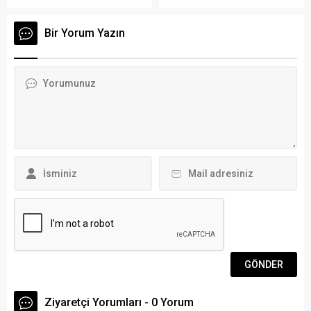
lezzetlerle gelenlerin
hazırlanıyor. Yaz
vazgeçilmez mekanlarından
mevsiminde yoğun olan
Bir Yorum Yazın
biri oldu. 1989 yılında Haşim
deniz trafiği nedeniyle
Işık tarafından kurulan
çalışmalarını sürdüren
mekânın en önemli özelliği,
Büyükşehir ekipleri 15 Mart
kusursuz bir hizmet ve
itibariyle atık ve sintineleri
müşteri memnuniyeti
toplayamaya devam
odaklı...
edecek. Arena Bodrum
Haber – Mavi yolculuğun
uğrak noktası, Avrupa ve
Türkiye’nin en önemli
turizm...
Ziyaretçi Yorumları - 0 Yorum