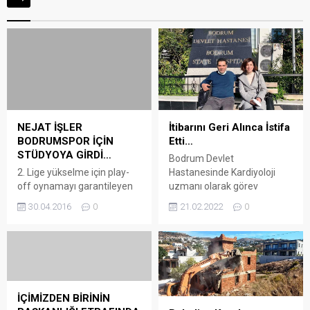
NEJAT İŞLER
İtibarını Geri Alınca İstifa
BODRUMSPOR İÇİN
Etti…
STÜDYOYA GİRDİ…
Bodrum Devlet
2. Lige yükselme için play-
Hastanesinde Kardiyoloji
off oynamayı garantileyen
uzmanı olarak görev
Bodrum Belediyesi
yaparken KHK ile görevden
30.04.2016
0
21.02.2022
0
Bodrumspor için, ünlü
alınmasının ardından dört yıl
oyuncu Nejat İşler ‘Biz
süren hukuk mücadelesi
Bodrumsporluyuz’ klibi için
sonrası görevine iade edilen
stüdyoya girdi Bu sezon
Kardiyolog Dr.Yasemin
başkanı olduğu Muğla 1.
Demirci istifa etti. Arena
Amatör Küme A Grubu’nda
Bodrum Haber – Geçtiğimiz
Gümüşlük Gençlikspor’u
hafta göreve iadesini haber
İÇİMİZDEN BİRİNİN