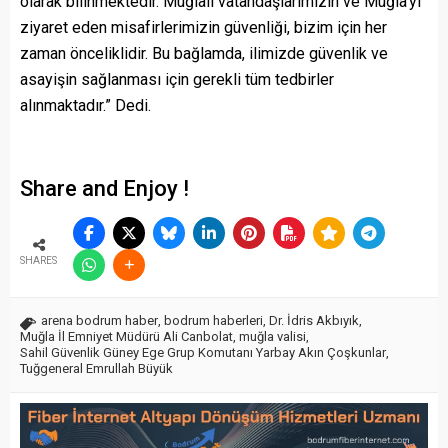
olarak bilinmektedir. Muğlalı vatandaşlarımızın ve Muğla’yı
ziyaret eden misafirlerimizin güvenliği, bizim için her
zaman önceliklidir. Bu bağlamda, ilimizde güvenlik ve
asayişin sağlanması için gerekli tüm tedbirler
alınmaktadır.” Dedi.
Share and Enjoy !
SHARES
arena bodrum haber
,
bodrum haberleri
,
Dr. İdris Akbıyık
,
Muğla İl Emniyet Müdürü Ali Canbolat
,
muğla valisi
,
Sahil Güvenlik Güney Ege Grup Komutanı Yarbay Akın Çoşkunlar
,
Tuğgeneral Emrullah Büyük