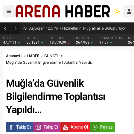
Büyükşehir 2,5 Yıllık Hizmetlerini Muğlalılarla Buluşturuyor
DOLAR
EURO
BIST 100
BITCOIN
GRAM GÜMÜŞ
BIT
47,7111
55,1881
13.779,39
$64.963
97,57
$6
Anasayfa
HABER
GÜNCEL
Muğla’da Güvenlik Bilgilendirme Toplantısı Yapıldı…
Muğla’da Güvenlik
Bilgilendirme Toplantısı
Yapıldı…
Takip Et
Takip Et
Abone Ol
Paylaş