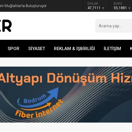
GRAM ALTIN
DOLAR
EURO
rini Muğlalılarla Buluşturuyor
6.660,55
47,7111
55,1881
SPOR
SİYASET
REKLAM & İŞBİRLİĞİ
İLETİŞİM