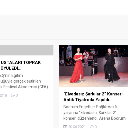
 USTALARI TOPRAK
BÜYÜLEDİ…
.Ş’nin Eğitim
uğuyla gerçekleştirilen
 Festival Akademisi (GFA)
nda keman öğrencilerinin
“Elvedasız Şarkılar 2” Konseri
2018
0
onser izleyiciyi büyüledi.
Antik Tiyatroda Yapıldı…
staları Alexander Markov
Bodrum Engelliler Sağlık Vakfı
 Onay’dan eğitim alan 12
yararına “Elvedasız Şarkılar 2”
tenek, önceki akşam
konseri düzenlendi. Arena Bodrum
’teki Toprak Ev’de sahne
Haber – Bodrum Antik Tiyatro’daki
20.06.2021
0
 yıl GFA Keman