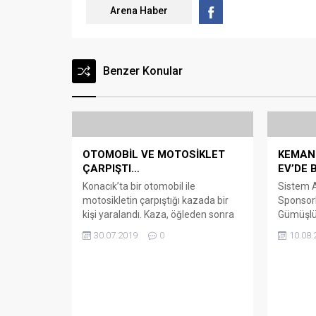
Arena Haber
Benzer Konular
OTOMOBİL VE MOTOSİKLET
KEMAN
ÇARPIŞTI…
EV’DE 
Konacık’ta bir otomobil ile
Sistem A
motosikletin çarpıştığı kazada bir
Sponsorl
kişi yaralandı. Kaza, öğleden sonra
Gümüşlük
Konacık Mahallesi Mimar Sinan
kapsamı
30.07.2019
0
10.08.
Caddesi, Herodot Kültür Merkezi
verdiği k
önünde yaşandı. Cadde üzerinde
Keman u
seyreden 48 BM 467 plakalı
ve Erkin
motosikletle ara sokaktan caddeye
genç ye
çıkan 34 BPL 814 plakalı otomobil
Gümüşlük
çarpıştı. Çarpışma sonucu devrilip
aldı. Bu