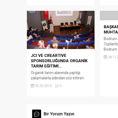
sürüklenen motosikletinden düşen
Mastercl
Ulaş Dalgis, koluna...
Devlet K
Üniversit
Müzik ve.
BAŞKA
MUHTAR
Bodrum 
Toplantıs
Bodrum B
ayı muht
JCI VE CREARTIVE
28.11.
Belediye
SPONSORLUĞUNDA ORGANİK
Merkezi’
TARIM EĞİTİMİ…
Bodrum 
Organik tarım alanında yaptığı
Kocadon
çalışmalarla adından söz ettiren
Bodrum 
Karaoklar Çiftliği’nin Müdürü Orhan
03.05.2019
0
Yardımcı
Aztekin, Bodrum’da tarım eğitimi
Uslu, Ke
verdi. Genç Liderler ve Girişimciler
Bodrum 
Derneği (JCI )Bodrum Şubesi,
Ahmet Ce
Creartive şirketinin ana
sponsorluğunda Karaoklar Çiftliği ile
Bir Yorum Yazın
birlikte bir eğitim düzenledi.