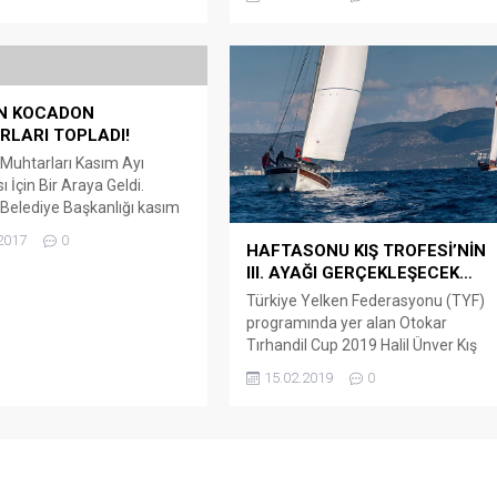
konserde, ilçede şüpheli kişileri taki
assına Uludağ Üniversitesi
eden ekibe silahla ateş edilmesi
onservatuvarı, Selçuk
sonucu kaldırıldığı hastanede şehit
esi, Bilkent Üniversitesi
olan polis memuru Ercan Yangöz
..
için saygı duruşunda bulunuldu ve
N KOCADON
İstiklal Marşı okundu. Kültür ve
LARI TOPLADI!
Turizm Bakanlığı, Muğla
Büyükşehir...
Muhtarları Kasım Ayı
ı İçin Bir Araya Geldi.
elediye Başkanlığı kasım
arlar toplantısı Bodrum
2017
0
HAFTASONU KIŞ TROFESİ’NİN
si Herodot Kültür
III. AYAĞI GERÇEKLEŞECEK…
nde yapıldı. Toplantıya
Belediye Başkanı Mehmet
Türkiye Yelken Federasyonu (TYF)
 başta olmak üzere
programında yer alan Otokar
Belediye Başkan
Tırhandil Cup 2019 Halil Ünver Kış
ları İsmail Altındağ, Taner
Trofesi’nin III. Ayak mücadelesi 16-
15.02.2019
0
mal Orman ve Turgay Kaya,
17 Şubat 2019 tarihlerinde
Muhtarlar Derneği Başkanı
yapılacak. Yarış öncesi genel brifing
mil...
16 Şubat Cumartesi sabahı saat
9:30’da Gemibaşı Restoran’da
yapılacak ve yarışçılar 11.30 start