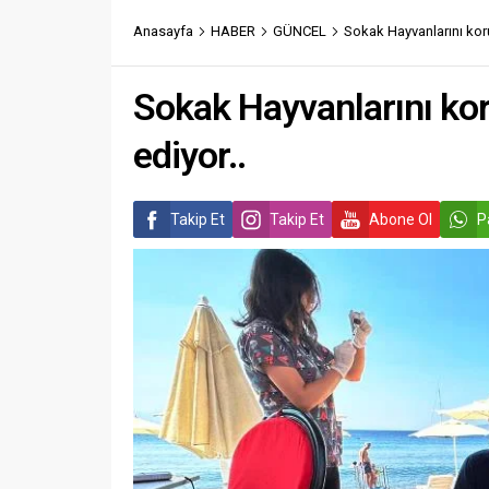
Anasayfa
HABER
GÜNCEL
Sokak Hayvanlarını ko
Sokak Hayvanlarını k
ediyor..
Takip Et
Takip Et
Abone Ol
P