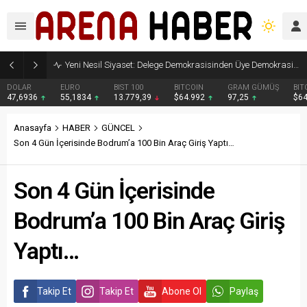
Yeni Nesil Siyaset: Delege Demokrasisinden Üye Demokrasisine
DOLAR
EURO
BIST 100
BITCOIN
GRAM GÜMÜŞ
BIT
47,6936
55,1834
13.779,39
$64.992
97,25
$6
Anasayfa
HABER
GÜNCEL
Son 4 Gün İçerisinde Bodrum’a 100 Bin Araç Giriş Yaptı…
Son 4 Gün İçerisinde
Bodrum’a 100 Bin Araç Giriş
Yaptı…
Takip Et
Takip Et
Abone Ol
Paylaş