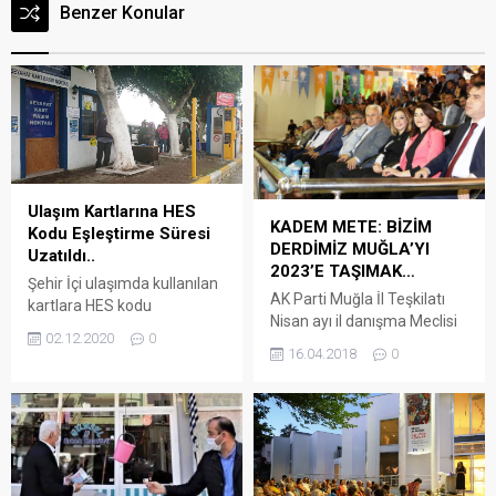
Benzer Konular
Ulaşım Kartlarına HES
KADEM METE: BİZİM
Kodu Eşleştirme Süresi
DERDİMİZ MUĞLA’YI
Uzatıldı..
2023’E TAŞIMAK…
Şehir İçi ulaşımda kullanılan
AK Parti Muğla İl Teşkilatı
kartlara HES kodu
Nisan ayı il danışma Meclisi
eşleştirme süresi
02.12.2020
0
toplantısını gerçekleştirdi.
noktalarındaki yoğunluk
16.04.2018
0
Toplantıya MKYK üyesi
nedeniyle uzatıldı. Ali Peltek
Bülent Karakuş, İl Başkanı
/ Arena Bodrum Haber
Kadem Mete, Milletvekili
İçişleri Bakanlığı tarafından
Nihat Öztürk, önceki dönem
ulaşımda HES kodunun
milletvekilleri Seyfi
zorunlu hale getirilmesi
Terzibaşıoğlu, Mehmet Nil
üzerine, ulaşım kartlarına