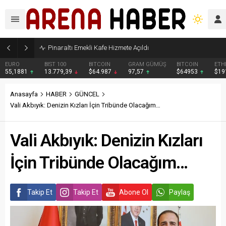
Belediyeden Taşınmaz Kiralama İhalesi
BIST 100
BITCOIN
GRAM GÜMÜŞ
BITCOIN
ETHEREUM
13.779,39
$64.987
97,57
$64953
$1919.52
Anasayfa
HABER
GÜNCEL
Vali Akbıyık: Denizin Kızları İçin Tribünde Olacağım…
Vali Akbıyık: Denizin Kızları
İçin Tribünde Olacağım…
Takip Et
Takip Et
Abone Ol
Paylaş