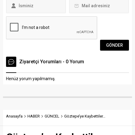
harekete geçti. Bu
kapsamda, Narkotik
Şubeden 104 personel...
Ziyaretçi Yorumları - 0 Yorum
Henüz yorum yapılmamış.
Anasayfa
HABER
GÜNCEL
Göztepe’ye Kaybettiler…