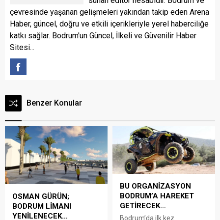
sunan editör hesabıdır. Bodrum ve
çevresinde yaşanan gelişmeleri yakından takip eden Arena
Haber, güncel, doğru ve etkili içerikleriyle yerel haberciliğe
katkı sağlar. Bodrum'un Güncel, İlkeli ve Güvenilir Haber
Sitesi...
Benzer Konular
BU ORGANİZASYON
BODRUM’A HAREKET
OSMAN GÜRÜN;
GETİRECEK…
BODRUM LİMANI
YENİLENECEK…
Bodrum’da ilk kez