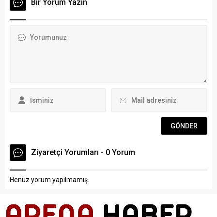
Bir Yorum Yazın
Aralarında MHP Bodrum İlçe
etti. Başkan Yardımcısı
Teşkilatı eski
Ummahan Yurt’un da hazır
başkanlarından İlhami
bulunduğu ziyarette,
Karadağ, kapatılan Konacık
Bodrum’un Gürece
Beldesi’nin MHP’li son
Mahallesi’ni güzelleştirmeye
belediye başkanı Mehmet
ve turizme kazandırmaya
Tosun, MHP Bodrum eski
yönelik projeler konuşuldu.
ilçe başkanlarından Osman...
Arman, Başkan Aras’ı erkek
cerrahların katılımıyla
gerçekleştirilecek İyilik
Atölyesi’ne davet etti....
Ziyaretçi Yorumları - 0 Yorum
Henüz yorum yapılmamış.