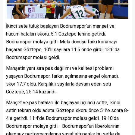
İkinci sete tutuk başlayan Bodrumspor’un manşet ve
hücum hataları skoru, 5:1 Göztepe lehine getirdi.
Bodrumspor molaya gitti. Mola dönüşü farkı korumayı
başaran Göztepe, 10’lı sayılara 11:5 önde girdi. 13:6’da
Bodrumspor molası geldi.
Manşetin yanı sıra pas dağılımı ve kalitesi problemi
yaşayan Bodrumspor, farkın açılmasına engel olamadı,
skor 17:7 oldu. Karşılıklı sayılarla devam eden seti
Göztepe, 25:14 kazandı.
Manşet ve pas hataları ile başlayan üçüncü sette, ikinci
setin tekrarı oldu adeta. Göztepe skoru önce 5:1’e sonra 8-
4’e getirdi. 11:4’de Bodrumspor molası geldi. 19:10’da
Bodrumspor molaya gitti. Bodrumspor’un liberolarının
olumsuz performanslarına vasat altı paslar bu sette de