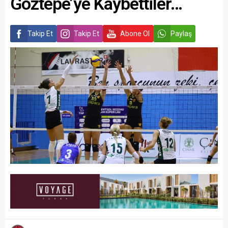
Göztepe’ye Kaybettiler…
Takip Et
Takip Et
Abone Ol
Paylaş