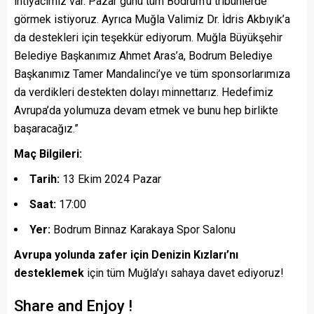
ihtiyacımız var. Pazar günü tüm Bodrum’u tribünlerde
görmek istiyoruz. Ayrıca Muğla Valimiz Dr. İdris Akbıyık’a
da destekleri için teşekkür ediyorum. Muğla Büyükşehir
Belediye Başkanımız Ahmet Aras’a, Bodrum Belediye
Başkanımız Tamer Mandalinci’ye ve tüm sponsorlarımıza
da verdikleri destekten dolayı minnettarız. Hedefimiz
Avrupa’da yolumuza devam etmek ve bunu hep birlikte
başaracağız.”
Maç Bilgileri:
Tarih:
13 Ekim 2024 Pazar
Saat:
17:00
Yer:
Bodrum Binnaz Karakaya Spor Salonu
Avrupa yolunda zafer için Denizin Kızları’nı
desteklemek
için tüm Muğla’yı sahaya davet ediyoruz!
Share and Enjoy !