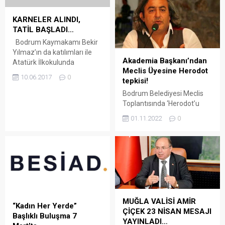
KARNELER ALINDI,
TATİL BAŞLADI…
Bodrum Kaymakamı Bekir
Yılmaz’ın da katılımları ile
Akademia Başkanı’ndan
Atatürk İlkokulunda
Meclis Üyesine Herodot
düzenlenen karne töreninde
10.06.2017
0
tepkisi!
mezun olan öğrencilere
karneleri teslim edildi. Daha
Bodrum Belediyesi Meclis
sonra Bodrum İlçe Milli
Toplantısında ‘Herodot’u
Eğitim Müdürü Emin Geçin
hemşerim olarak kabul
01.11.2022
0
Umurca İlkokulu
etmiyorum…’ şeklinde
öğrencilerinin karne
açıklamada bulunan
sevincine ortak oldu.
Bodrum Belediyesi MHP’li
Umurca İlkokulunda
Meclis Üyesi Bahattin Kul’un
öğrenciler ile bir araya gelen
bu sözlerine, Akademia
Emin Geçin, anasınıfı ve özel
Vakfı Başkanı Özay
eğitim sınıfı öğrencilerinin...
Kartal’dan tepki geldi. Arena
Bodrum Haber – Kartal,
MUĞLA VALİSİ AMİR
“Herodot, Yunan değil öz be
“Kadın Her Yerde”
ÇİÇEK 23 NİSAN MESAJI
öz Anadolu halklarından ve
Başlıklı Buluşma 7
YAYINLADI…
Halikarnassos’u kuran