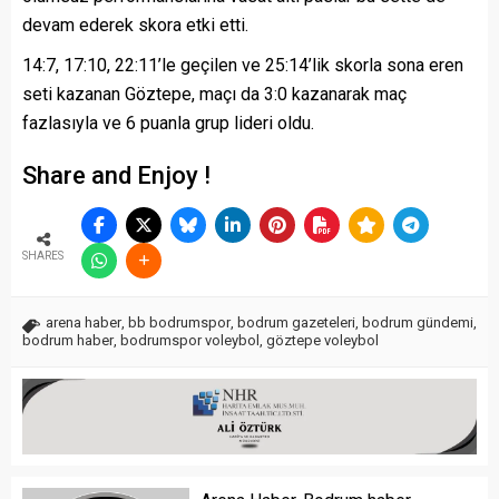
devam ederek skora etki etti.
14:7, 17:10, 22:11’le geçilen ve 25:14’lik skorla sona eren
seti kazanan Göztepe, maçı da 3:0 kazanarak maç
fazlasıyla ve 6 puanla grup lideri oldu.
Share and Enjoy !
SHARES
arena haber
,
bb bodrumspor
,
bodrum gazeteleri
,
bodrum gündemi
,
bodrum haber
,
bodrumspor voleybol
,
göztepe voleybol