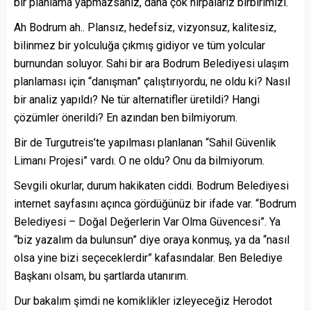
bir planlama yapmazsanız, daha çok hırpalarız birbirimizi.
Ah Bodrum ah.. Plansız, hedefsiz, vizyonsuz, kalitesiz,
bilinmez bir yolculuğa çıkmış gidiyor ve tüm yolcular
burnundan soluyor. Sahi bir ara Bodrum Belediyesi ulaşım
planlaması için “danışman” çalıştırıyordu, ne oldu ki? Nasıl
bir analiz yapıldı? Ne tür alternatifler üretildi? Hangi
çözümler önerildi? En azından ben bilmiyorum.
Bir de Turgutreis’te yapılması planlanan “Sahil Güvenlik
Limanı Projesi” vardı. O ne oldu? Onu da bilmiyorum.
Sevgili okurlar, durum hakikaten ciddi. Bodrum Belediyesi
internet sayfasını açınca gördüğünüz bir ifade var. “Bodrum
Belediyesi – Doğal Değerlerin Var Olma Güvencesi”. Ya
“biz yazalım da bulunsun” diye oraya konmuş, ya da “nasıl
olsa yine bizi seçeceklerdir” kafasındalar. Ben Belediye
Başkanı olsam, bu şartlarda utanırım.
Dur bakalım şimdi ne komiklikler izleyeceğiz Herodot