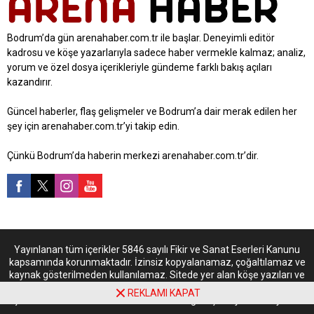
Bodrum’da gün arenahaber.com.tr ile başlar. Deneyimli editör
kadrosu ve köşe yazarlarıyla sadece haber vermekle kalmaz; analiz,
yorum ve özel dosya içerikleriyle gündeme farklı bakış açıları
kazandırır.
Güncel haberler, flaş gelişmeler ve Bodrum’a dair merak edilen her
şey için arenahaber.com.tr’yi takip edin.
Çünkü Bodrum’da haberin merkezi arenahaber.com.tr’dir.
Yayınlanan tüm içerikler 5846 sayılı Fikir ve Sanat Eserleri Kanunu
kapsamında korunmaktadır. İzinsiz kopyalanamaz, çoğaltılamaz ve
kaynak gösterilmeden kullanılamaz. Sitede yer alan köşe yazıları ve
yorumların hukuki ve fikri sorumluluğu ilgili yazarlara aittir; bu
REKLAMI KAPAT
içerikler arenahaber.com.tr’nin kurumsal görüşünü yansıtmayabilir.