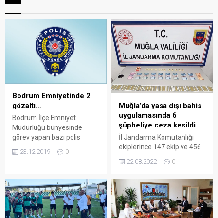
Bodrum Emniyetinde 2
gözaltı…
Muğla’da yasa dışı bahis
uygulamasında 6
Bodrum İlçe Emniyet
şüpheliye ceza kesildi
Müdürlüğü bünyesinde
görev yapan bazı polis
İl Jandarma Komutanlığı
memurları hakkında
ekiplerince 147 ekip ve 456
23.12.2019
0
göçmen kaçakçılığına
jandarma personelinin
22.08.2022
0
yardım ettikleri gerekçesiyle
katılımıyla 13 ilçede eş
operasyon başlatıldı.
zamanlı uygulama yapıldı.
Bodrum Kaçakçılık ve
Arena Bodrum Haber –
Organize Suçlarla Mücadele
Muğla ve ilçelerinde
(KOM) Grup Amirliği ekipleri
jandarma ekiplerince
tarafından başlatılan
gerçekleştirilen yasa dışı