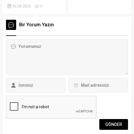
Takımını makamında
Günü’nde Tepecik Camii
02.09.2025
0
ağırladı. Muğla Ormanspor
önünde bir araya gelerek
Başkanı Vedat Dikici, As
ellerinde pankartlar, dövizler
Başkan Devrim Karakuş,
ve şiirlerle Bodrum Belediye
Bir Yorum Yazın
Bodrum Gençlik Hizmetleri
Meydanı’na yürüdü ARENA
ve Spor İlçe Müdürü Fatih
HABER – Yürüyüş boyunca
Uzunlulu, Ormanspor Genel
“Bodrum’dan Dünyaya: Barış
Menajeri İlker Cömert, Baş
Hemen Şimdi!”, “NATO’ya
Antrenör Metin Ağırbaşoğlu
Hayır!”, “Kahrolsun Amerikan
ve sporcuların hazır
Emperyalizmi!”, “Katil İsrail,
bulunduğu kabulde
Filistin’den Defol!”, “Filistin’e
Kocadon, misafirleri...
Özgürlük!”, “Katil İsrail,
İşbirlikçi AKP!”...