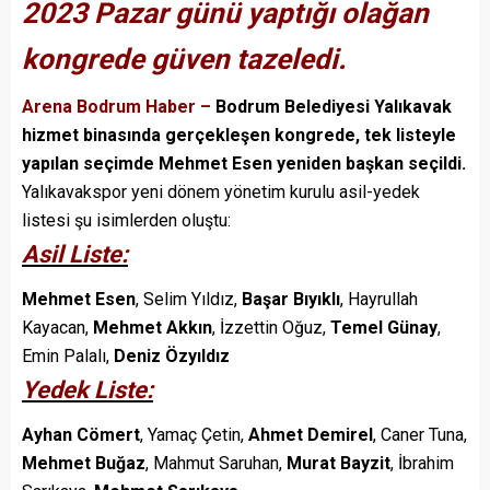
2023 Pazar günü yaptığı olağan
kongrede güven tazeledi.
Arena Bodrum Haber –
Bodrum Belediyesi Yalıkavak
hizmet binasında gerçekleşen kongrede, tek listeyle
yapılan seçimde Mehmet Esen yeniden başkan seçildi.
Yalıkavakspor yeni dönem yönetim kurulu asil-yedek
listesi şu isimlerden oluştu:
Asil Liste:
Mehmet Esen
, Selim Yıldız,
Başar Bıyıklı
, Hayrullah
Kayacan,
Mehmet Akkın
, İzzettin Oğuz,
Temel Günay
,
Emin Palalı,
Deniz Özyıldız
Yedek Liste:
Ayhan Cömert
, Yamaç Çetin,
Ahmet Demirel
, Caner Tuna,
Mehmet Buğaz
, Mahmut Saruhan,
Murat Bayzit
, İbrahim