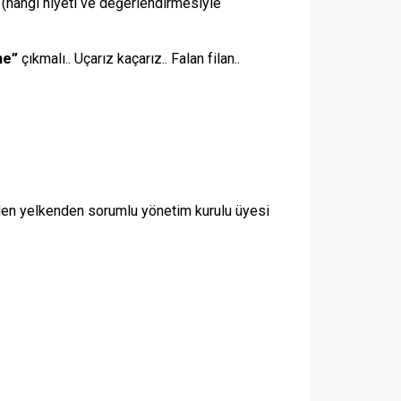
(hangi niyeti ve değerlendirmesiyle
ne”
çıkmalı.. Uçarız kaçarız.. Falan filan..
en yelkenden sorumlu yönetim kurulu üyesi