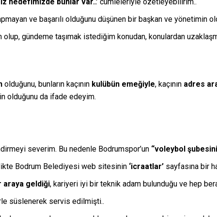
z hedefimizde bunlar var..’
cümleleriyle özetleyebilirim..
 yapmayan ve başarılı olduğunu düşünen bir başkan ve yönetimin 
en olup, gündeme taşımak istediğim konudan, konulardan uzaklaş
n
olduğunu, bunların kaçının
kulübün emeğiyle
, kaçının
adres ara
in olduğunu da ifade edeyim.
lendirmeyi severim. Bu nedenle Bodrumspor’un
“voleybol şubesin
irlikte Bodrum Belediyesi web sitesinin
‘icraatlar’
sayfasına bir ha
r araya geldiği
, kariyeri iyi bir teknik adam bulunduğu ve hep be
le süslenerek servis edilmişti..