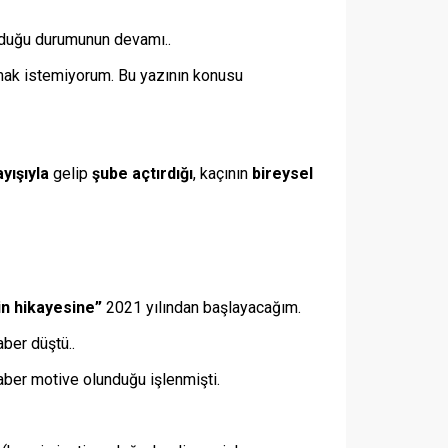
olduğu durumunun devamı..
mak istemiyorum. Bu yazının konusu
yışıyla
gelip
şube açtırdığı
, kaçının
bireysel
in hikayesine”
2021 yılından başlayacağım.
ber düştü..
raber motive olunduğu işlenmişti.