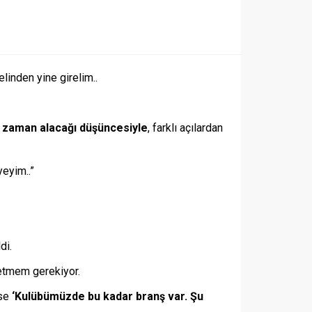
inden yine girelim..
in zaman alacağı düşüncesiyle
, farklı açılardan
yeyim..”
di.
 etmem gerekiyor.
rse
‘Kulübümüzde bu kadar branş var. Şu