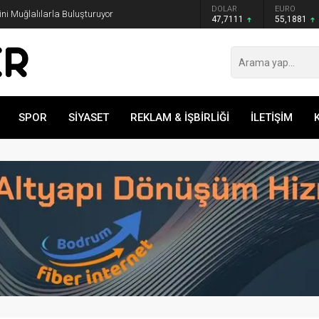
GRAM ALTIN
DOLAR
EURO
rini Muğlalılarla Buluşturuyor
6.660,55
47,7111
55,1881
SPOR
SİYASET
REKLAM & İŞBİRLİĞİ
İLETİŞİM