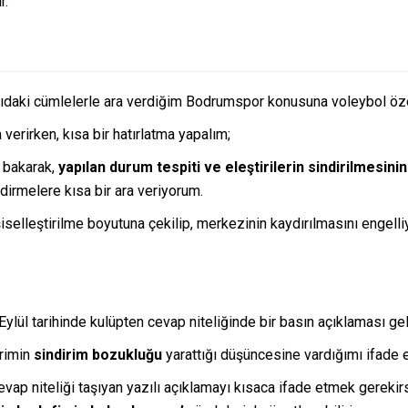
r.
daki cümlelerle ara verdiğim Bodrumspor konusuna voleybol özel
 verirken, kısa bir hatırlatma yapalım;
 bakarak,
yapılan durum tespiti ve eleştirilerin sindirilmesin
rmelere kısa bir ara veriyorum.
iselleştirilme boyutuna çekilip, merkezinin kaydırılmasını engelli
ül tarihinde kulüpten cevap niteliğinde bir basın açıklaması gel
erimin
sindirim bozukluğu
yarattığı düşüncesine vardığımı ifade
evap niteliği taşıyan yazılı açıklamayı kısaca ifade etmek gereki