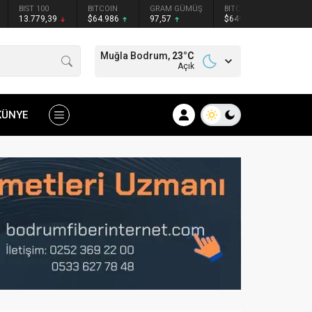
BIST 100
BITCOIN
GRAM GÜMÜŞ
BITCOIN
ETHER
13.779,39
$64.986
97,57
$64949
$1915
Muğla Bodrum,
23
°C
Açık
KÜNYE