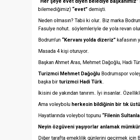
“Her şeye evet diyen belediye başkanımız”
bilemediğimiz)
“evet”
demişti.
Neden olmasın? Tabii ki olur.. Biz marka Bodru
Fasulye nohut.. söylemleriyle de yola revan ol
Bodrum’un
“Kervanı yolda dizeriz”
kafasının y
Masada 4 kişi oturuyor..
Başkan Ahmet Aras, Mehmet Dağoğlu, Hadi Türk
Turizmci Mehmet Dağoğlu
Bodrumspor voleyb
başka bir
turizmci Hadi Türk
..
İkisini de yakından tanırım.. İyi insanlar.. Öze
Ama voleybolu
herkesin bildiğinin bir tık üstü
Hayatlarında voleybol topunu
“Filenin Sultanla
Neyin özgüveni yaşıyorlar anlamak mümkün
Diğer tarafta emeklilik günlerini geçirmek için