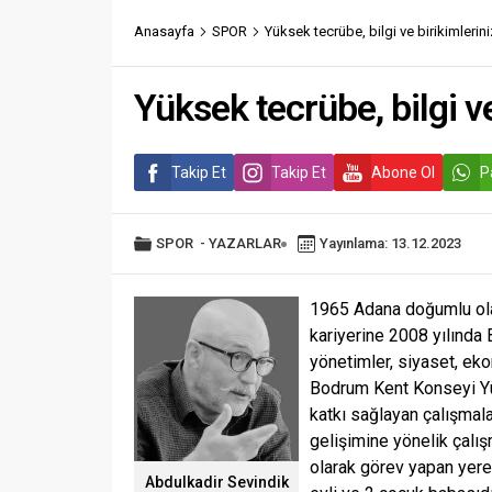
Anasayfa
SPOR
Yüksek tecrübe, bilgi ve birikimlerin
Yüksek tecrübe, bilgi v
Takip Et
Takip Et
Abone Ol
P
SPOR
-
YAZARLAR
Yayınlama: 13.12.2023
1965 Adana doğumlu olan
kariyerine 2008 yılında 
yönetimler, siyaset, eko
Bodrum Kent Konseyi Yür
katkı sağlayan çalışmal
gelişimine yönelik çalı
olarak görev yapan yerel
Abdulkadir Sevindik