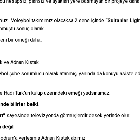
bu hesapsız, plansız ve ayakları yere basmayan bir projeye daha 
m’uz.. Voleybol takımımız olacaksa 2 sene içinde
“Sultanlar Ligi
unmuştu sonuç olarak..
eni bir örneği daha..
 ve Adnan Kıstak..
ol şube sorumlusu olarak atanmış, yanında da konuyu asiste ed
llikle Hadi Türk’ün kulüp üzerindeki emeği yadsınamaz.
nde bilirler belki
.
rı”
sayesinde televizyonda görmüşlerdir desek yerinde olur.
 değil
.
 Bodrum’a yerleşmiş Adnan Kıstak abimiz..