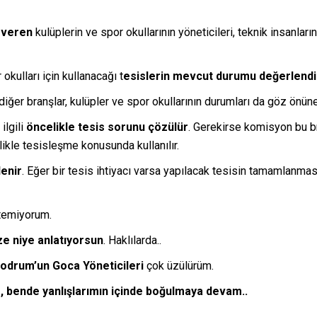
 veren
kulüplerin ve spor okullarının yöneticileri, teknik insanların
 okulları için kullanacağı t
esislerin mevcut durumu değerlendir
iğer branşlar, kulüpler ve spor okullarının durumları da göz önüne 
ilgili
öncelikle tesis sorunu çözülür
. Gerekirse komisyon bu br
elikle tesisleşme konusunda kullanılır.
lenir
. Eğer bir tesis ihtiyacı varsa yapılacak tesisin tamamlanmas
stemiyorum.
ize niye anlatıyorsun
. Haklılarda..
odrum’un Goca Yöneticileri
çok üzülürüm.
, bende yanlışlarımın içinde boğulmaya devam..