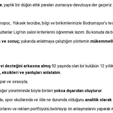
de
, yaptık bir düğün attık paraları zurnacıya-davulcuya der geçeriz a
r,.. Yüksek tecrübe, bilgi ve birikimlerinizle Bodrumspor’u test
tanlar Ligi’nin salon kriterlerini öğrenmek lazım. Bu konuda da b
 ve sonuç;
yukarıda anlatmaya çalıştığım yöntemin
mükemmelli
vi desteğini arkasına almış
92 yaşında olan bir kulübün 12 yıll
ksikleri ve yanlışları anlatalım
..
par ve sırasıyla;
 eğer yönetiminde böyle birileri
yoksa dışarıdan oluşturur
.
erde, spor okullarında ve ilde ne durumda olduğunu
analitik olarak
rlarını ve reklam portföyünü belirleyip ön anlaşmalarını yaparak