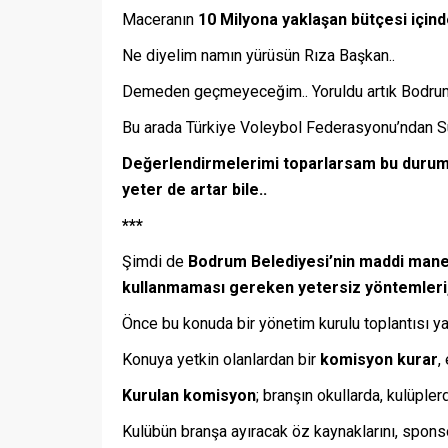
Maceranın
10 Milyona yaklaşan bütçesi için
Ne diyelim namın yürüsün Rıza Başkan..
Demeden geçmeyeceğim.. Yoruldu artık Bodrumspo
Bu arada Türkiye Voleybol Federasyonu’ndan Sul
Değerlendirmelerimi toparlarsam bu durum
yeter de artar bile..
***
Şimdi de
Bodrum Belediyesi’nin maddi mane
kullanmaması gereken yetersiz yöntemleri, e
Önce bu konuda bir yönetim kurulu toplantısı ya
Konuya yetkin olanlardan bir
komisyon kurar
,
Kurulan komisyon
; branşın okullarda, kulüpl
Kulübün branşa ayıracak öz kaynaklarını, sponso