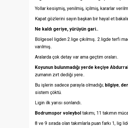
Yollar kesişmiş, yenilmiş, içilmiş, kararlar verilm
Kapat gözlerini sayın başkan bir hayal et bakalı
Ne kaldı geriye, yürüyün gari..
Bölgesel ligden 2.lige çıkılmış.. 2.ligde terfi m
varılmış..
Aralarda çok detay var ama geçtim oraları..
Koyunun bulunmadığı yerde keçiye Abdurrahma
zurnanın zırt dediği yere..
Bu işlerin sadece parayla olmadığı;
bilgiye
,
de
sistem çöktü.
Ligin ilk yarısı sonlandı..
Bodrumspor voleybol
takımı, 11 takımın mücad
8 ve 9 sırada olan takımlarla puan farkı 1, lig lid