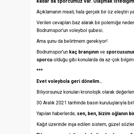
kadar da sporcumuz var. Ulaşmak istediğimi
Açıklamanın meali; hala gerçek bir öz eleştiri
Verilen cevapları baz alarak bir polemiğe ned
Bodrumspor’un voleybol şubesi..
Ama şunu da belirtmem gerekiyor!
Bodrumspor’un
kaç branşının
ve
sporcusunu
sporcu
olduğu gibi konularda da az-çok bilgim
***
Evet voleybola geri dönelim..
Biliyorsunuz konuları kronolojik olarak değer
30 Aralık 2021 tarihinde basın kuruluşlarıyla b
Yapılan haberlerde;
sen, ben, bizim oğlanın bi
Kağıt üzerinde inşa edilen sistem, güzel sözler