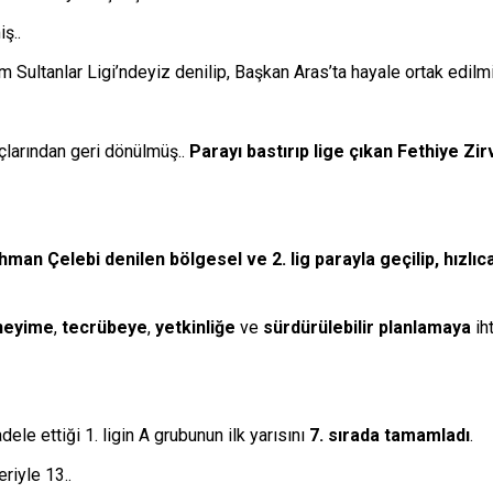
iş..
m Sultanlar Ligi’ndeyiz denilip, Başkan Aras’ta hayale ortak edilmi
açlarından geri dönülmüş..
Parayı bastırıp lige çıkan Fethiye Zi
n Çelebi denilen bölgesel ve 2. lig parayla geçilip, hızlıca 
neyime
,
tecrübeye
,
yetkinliğe
ve
sürdürülebilir planlamaya
ih
ele ettiği 1. ligin A grubunun ilk yarısını
7. sırada tamamladı
.
eriyle 13..