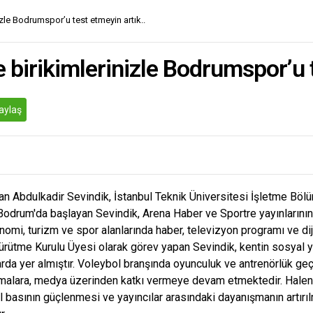
izle Bodrumspor’u test etmeyin artık..
e birikimlerinizle Bodrumspor’u t
aylaş
 Abdulkadir Sevindik, İstanbul Teknik Üniversitesi İşletme Bölü
Bodrum'da başlayan Sevindik, Arena Haber ve Sportre yayınlarının
nomi, turizm ve spor alanlarında haber, televizyon programı ve di
ütme Kurulu Üyesi olarak görev yapan Sevindik, kentin sosyal ya
arda yer almıştır. Voleybol branşında oyunculuk ve antrenörlük ge
şmalara, medya üzerinden katkı vermeye devam etmektedir. Halen
 basının güçlenmesi ve yayıncılar arasındaki dayanışmanın artırıl