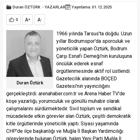
Duran ÖZTÜRK
-
YAZARLAR
Yayınlama: 01.12.2025
A
A
0
+
-
1966 yılında Tarsus'ta doğdu. Uzun
yıllar Bodrumspor'da sporculuk ve
yöneticilik yapan Öztürk, Bodrum
Çarşı Esnafı Derneği'nin kuruluşuna
öncülük ederek esnaf
örgütlenmesinde aktif rol üstlendi.
Gazetecilik alanında BOÇED
Duran Öztürk
Gazetesi'nin yayıncılığını
gerçekleştirdi. arenahaber.com.tr ve Arena Haber TV'de
köşe yazarlığı, yorumculuk ve gönüllü muhabir olarak
çalışmalarını sürdürmektedir. Sivil toplum ve sendikal
mücadelede etkin görevler alan Öztürk, çeşitli demokratik
kitle örgütlerinde yöneticilik yaptı. Siyasi yaşamında
CHP'de ilçe başkanlığı ve Muğla İl Başkan Yardımcılığı
görevlerinde bulunan Öztürk, halen Yeni Parti Muğla İl