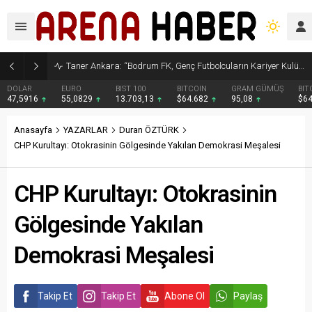
Taner Ankara: “Bodrum FK, Genç Futbolcuların Kariyer Kulübü Olacak”
DOLAR
EURO
BIST 100
BITCOIN
GRAM GÜMÜŞ
BIT
47,5916
55,0829
13.703,13
$64.682
95,08
$6
Anasayfa
YAZARLAR
Duran ÖZTÜRK
CHP Kurultayı: Otokrasinin Gölgesinde Yakılan Demokrasi Meşalesi
CHP Kurultayı: Otokrasinin
Gölgesinde Yakılan
Demokrasi Meşalesi
Takip Et
Takip Et
Abone Ol
Paylaş