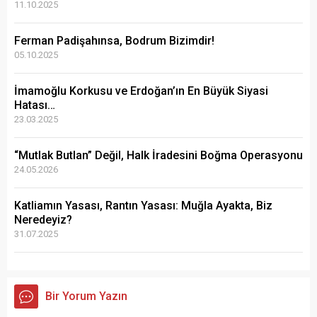
11.10.2025
Ferman Padişahınsa, Bodrum Bizimdir!
05.10.2025
İmamoğlu Korkusu ve Erdoğan’ın En Büyük Siyasi
Hatası…
23.03.2025
“Mutlak Butlan” Değil, Halk İradesini Boğma Operasyonu
24.05.2026
Katliamın Yasası, Rantın Yasası: Muğla Ayakta, Biz
Neredeyiz?
31.07.2025
Bir Yorum Yazın