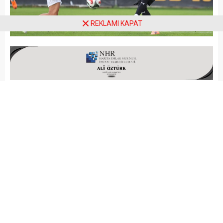
REKLAMI KAPAT
Arena Haber
SPOR
Yayınlama: 30.11.2025
A
A
+
-
Sipay Bodrum FK 1’inci Lig 15’inci
hafta mücadelesinde sahasında
konuk ettiği Çorum FK’yı 4-0
mağlup etti.