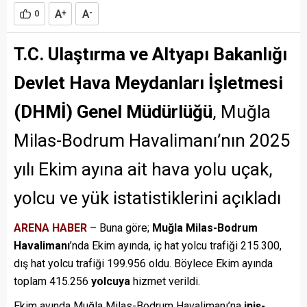
A
A
0
+
-
T.C. Ulaştırma ve Altyapı Bakanlığı
Devlet Hava Meydanları İşletmesi
(DHMİ) Genel Müdürlüğü
, Muğla
Milas-Bodrum Havalimanı’nın 2025
yılı Ekim ayına ait hava yolu uçak,
yolcu ve yük istatistiklerini açıkladı
ARENA HABER
– Buna göre;
Muğla Milas-Bodrum
Havalimanı
’nda Ekim ayında, iç hat yolcu trafiği 215.300,
dış hat yolcu trafiği 199.956 oldu. Böylece Ekim ayında
toplam
415.256
yolcuya
hizmet verildi.
Ekim ayında
Muğla Milas-Bodrum
Havalimanı’na
iniş-