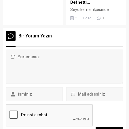
Geçici Hayvan...
Defnetti…
Turgutreis Sensimar
Bodrum Resort Hotel
Seydikemer ilçesinde
plajı, Ortakent Yahşi Fink
yaşamını yitiren ve kimsesiz
21.10.2021
0
Beach, Gündoğan The Blue
olduğu anlaşılan İngiliz,
Bosphorus Hotel, Merkez
belediye ekiplerince toprağa
Kumbahçe Halk Plajı. Türkiye
verildi. Arena Bodrum Haber
Bir Yorum Yazın
Çevre Eğitim Vakfı TÜRÇEV
– Kiracısı David Leon
hem çevre hem de deniz
Godwin’den (69) uzun süre
suyu temizliği...
haber alamayan ev sahibi,
yedek anahtarıyla eve girdi.
Godwin’i hareketsiz bulan ev
sahibinin haber vermesi
üzerine gelen sağlık ekibi,
İngilizin hayatını kaybettiğini
belirledi. Kimsesiz olduğu
belirlenen...