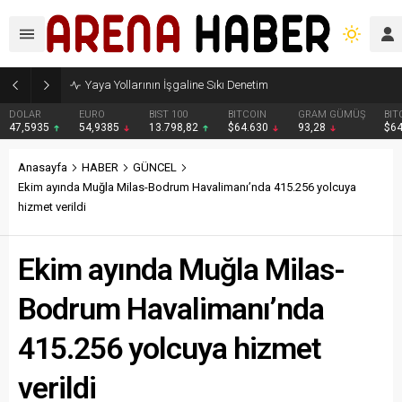
Yaya Yollarının İşgaline Sıkı Denetim
DOLAR
EURO
BIST 100
BITCOIN
GRAM GÜMÜŞ
BIT
47,5935
54,9385
13.798,82
$64.630
93,28
$6
Anasayfa
HABER
GÜNCEL
Ekim ayında Muğla Milas-Bodrum Havalimanı’nda 415.256 yolcuya
hizmet verildi
Ekim ayında Muğla Milas-
Bodrum Havalimanı’nda
415.256 yolcuya hizmet
verildi