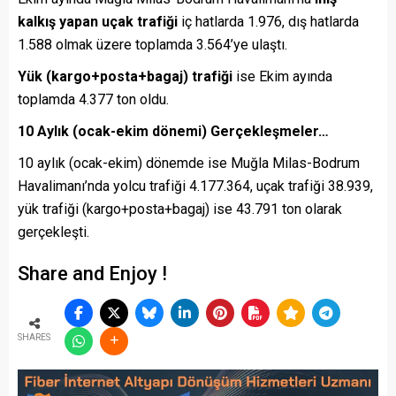
kalkış yapan uçak trafiği
iç hatlarda 1.976, dış hatlarda
1.588 olmak üzere toplamda 3.564’ye ulaştı.
Yük (kargo+posta+bagaj) trafiği
ise Ekim ayında
toplamda 4.377 ton oldu.
10 Aylık (ocak-ekim dönemi) Gerçekleşmeler…
10 aylık (ocak-ekim) dönemde ise Muğla Milas-Bodrum
Havalimanı’nda yolcu trafiği 4.177.364, uçak trafiği 38.939,
yük trafiği (kargo+posta+bagaj) ise 43.791 ton olarak
gerçekleşti.
Share and Enjoy !
SHARES