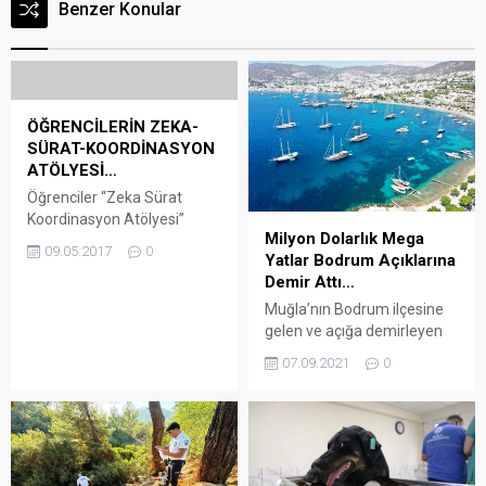
Benzer Konular
ÖĞRENCİLERİN ZEKA-
SÜRAT-KOORDİNASYON
ATÖLYESİ…
Öğrenciler “Zeka Sürat
Koordinasyon Atölyesi”
Milyon Dolarlık Mega
İle Zekalarının Sınırlarını
09.05.2017
0
Yatlar Bodrum Açıklarına
Zorladı! Bodrum Bahçeşehir
Demir Attı…
Koleji, Midtown’da
düzenlediği etkinliklerini 6
Muğla’nın Bodrum ilçesine
Mayıs Cumartesi günü
gelen ve açığa demirleyen
“Zeka – Sürat –
mega yatlar “IJE” ve
07.09.2021
0
Koordinasyon Atölyesi” ile
“Victoria” ilgi odağı oldu.
tamamladı. Birbirinden
Arena Bodrum Haber –
renkli görüntülere sahne
Akdeniz ve Ege’de mavi
olan ve katılımcı öğrencileri
yolculuğa çıkan lüks yatlar,
hem düşünmeye hem de
Muğla’nın gözde turizm
stratejik olmaya zorlayan
merkezi Bodrum’u ziyaret