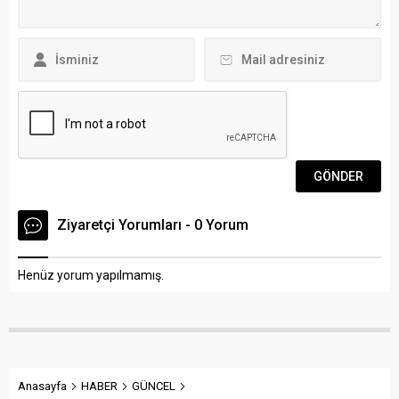
güvenlik botuna alınarak
işlemlerin ardından gemiden
karaya...
ayrılarak Kumbahçe,
Paşatarlası ve Cumhuriyet
Caddesi’nde yürüyüş ve
alışveriş yaptı....
Ziyaretçi Yorumları - 0 Yorum
Henüz yorum yapılmamış.
Anasayfa
HABER
GÜNCEL