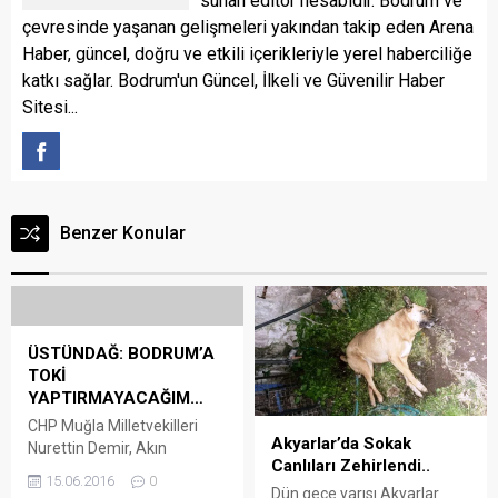
sunan editör hesabıdır. Bodrum ve
çevresinde yaşanan gelişmeleri yakından takip eden Arena
Haber, güncel, doğru ve etkili içerikleriyle yerel haberciliğe
katkı sağlar. Bodrum'un Güncel, İlkeli ve Güvenilir Haber
Sitesi...
Benzer Konular
ÜSTÜNDAĞ: BODRUM’A
TOKİ
YAPTIRMAYACAĞIM…
CHP Muğla Milletvekilleri
Akyarlar’da Sokak
Nurettin Demir, Akın
Canlıları Zehirlendi..
Üstündağ ve Ömer Süha
15.06.2016
0
Aldan, Bodrum İlçe
Dün gece yarısı Akyarlar