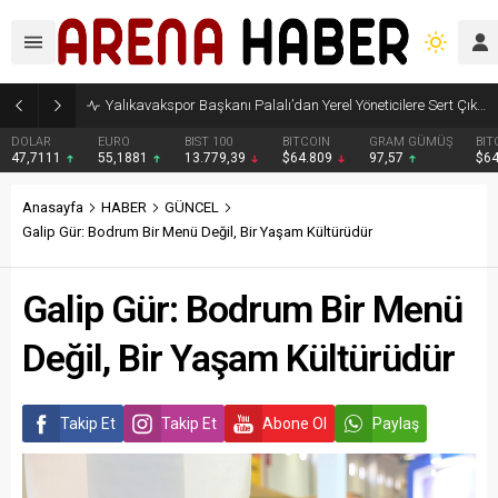
Yalıkavakspor Başkanı Palalı’dan Yerel Yöneticilere Sert Çıkış”
DOLAR
EURO
BIST 100
BITCOIN
GRAM GÜMÜŞ
BIT
47,7111
55,1881
13.779,39
$64.809
97,57
$6
Anasayfa
HABER
GÜNCEL
Galip Gür: Bodrum Bir Menü Değil, Bir Yaşam Kültürüdür
Galip Gür: Bodrum Bir Menü
Değil, Bir Yaşam Kültürüdür
Takip Et
Takip Et
Abone Ol
Paylaş