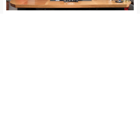
Arena Haber
GÜNCEL
Yayınlama: 19.05.2026
A
A
+
-
Bodrum Belediye Başkanı Tamer
Mandalinci, 19 Mayıs Atatürk’ü
Anma, Gençlik ve Spor Bayramı
dolayısıyla bir mesaj yayımladı.
Başkan Mandalinci, mesajında şu