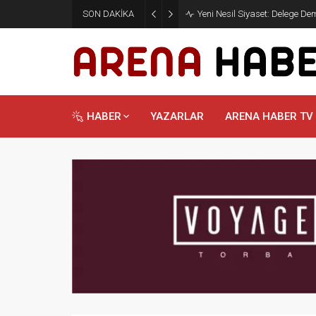
SON DAKİKA
Yeni Nesil Siyaset: Delege D
HABER
YAZARLAR
ARENA HABER TV