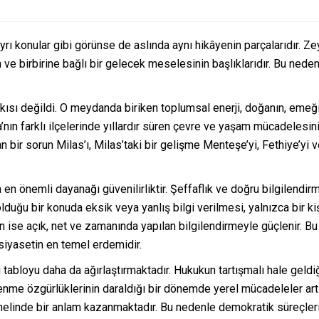
rı konular gibi görünse de aslında aynı hikâyenin parçalarıdır. Zeyt
n ve birbirine bağlı bir gelecek meselesinin başlıklarıdır. Bu neden
ankısı değildi. O meydanda biriken toplumsal enerji, doğanın, eme
nın farklı ilçelerinde yıllardır süren çevre ve yaşam mücadelesini
n bir sorun Milas’ı, Milas’taki bir gelişme Menteşe’yi, Fethiye’yi 
 önemli dayanağı güvenilirliktir. Şeffaflık ve doğru bilgilendirme,
uğu bir konuda eksik veya yanlış bilgi verilmesi, yalnızca bir ki
ven ise açık, net ve zamanında yapılan bilgilendirmeyle güçlenir. 
iyasetin en temel erdemidir.
u tabloyu daha da ağırlaştırmaktadır. Hukukun tartışmalı hale geld
lenme özgürlüklerinin daraldığı bir dönemde yerel mücadeleler artı
nelinde bir anlam kazanmaktadır. Bu nedenle demokratik süreçleri