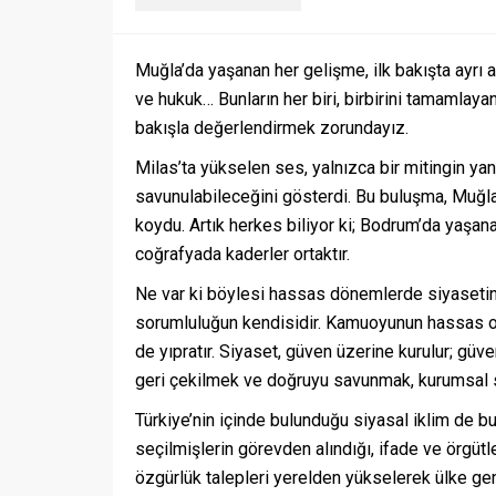
Muğla’da yaşanan her gelişme, ilk bakışta ayrı ay
ve hukuk… Bunların her biri, birbirini tamamlaya
bakışla değerlendirmek zorundayız.
Milas’ta yükselen ses, yalnızca bir mitingin y
savunulabileceğini gösterdi. Bu buluşma, Muğla’
koydu. Artık herkes biliyor ki; Bodrum’da yaşana
coğrafyada kaderler ortaktır.
Ne var ki böylesi hassas dönemlerde siyasetin en
sorumluluğun kendisidir. Kamuoyunun hassas old
de yıpratır. Siyaset, güven üzerine kurulur; gü
geri çekilmek ve doğruyu savunmak, kurumsal s
Türkiye’nin içinde bulunduğu siyasal iklim de b
seçilmişlerin görevden alındığı, ifade ve örgüt
özgürlük talepleri yerelden yükselerek ülke ge