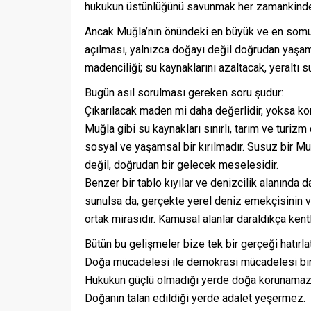
hukukun üstünlüğünü savunmak her zamankinden
Ancak Muğla’nın önündeki en büyük ve en somut
açılması, yalnızca doğayı değil doğrudan yaşamı 
madenciliği; su kaynaklarını azaltacak, yeraltı s
Bugün asıl sorulması gereken soru şudur:
Çıkarılacak maden mi daha değerlidir, yoksa k
Muğla gibi su kaynakları sınırlı, tarım ve turiz
sosyal ve yaşamsal bir kırılmadır. Susuz bir Muğ
değil, doğrudan bir gelecek meselesidir.
Benzer bir tablo kıyılar ve denizcilik alanında 
sunulsa da, gerçekte yerel deniz emekçisinin ve
ortak mirasıdır. Kamusal alanlar daraldıkça kentl
Bütün bu gelişmeler bize tek bir gerçeği hatırlat
Doğa mücadelesi ile demokrasi mücadelesi birbi
Hukukun güçlü olmadığı yerde doğa korunamaz
Doğanın talan edildiği yerde adalet yeşermez.