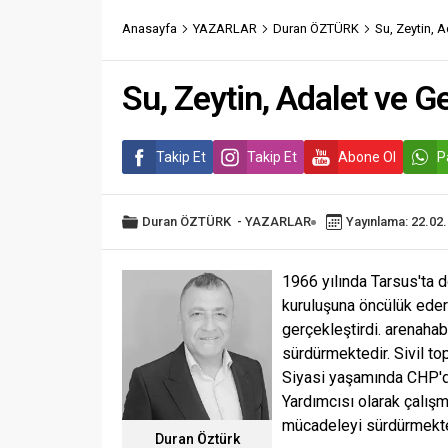
Anasayfa
YAZARLAR
Duran ÖZTÜRK
Su, Zeytin, A
Su, Zeytin, Adalet ve G
Takip Et
Takip Et
Abone Ol
P
Duran ÖZTÜRK
-
YAZARLAR
Yayınlama: 22.02
1966 yılında Tarsus'ta 
kuruluşuna öncülük eder
gerçekleştirdi. arenaha
sürdürmektedir. Sivil to
Siyasi yaşamında CHP'de
Yardımcısı olarak çalış
mücadeleyi sürdürmekte
Duran Öztürk