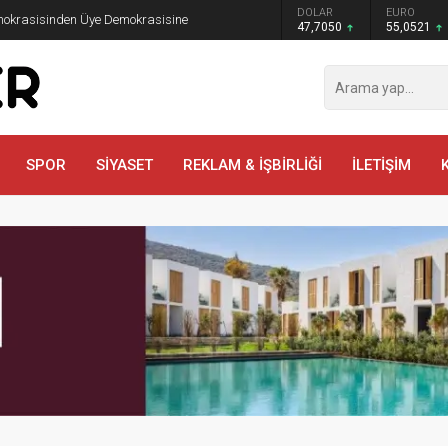
GRAM ALTIN
DOLAR
EURO
emokrasisinden Üye Demokrasisine
6.614,69
47,7050
55,0521
SPOR
SİYASET
REKLAM & İŞBİRLİĞİ
İLETİŞİM