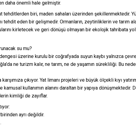
 daha önemli hale gelmiştir.
 tehditlerden biri, maden sahaları üzerinden şekillenmektedir. Y
tehdit eden bir gelişmedir. Ormanların, zeytinliklerin ve tarım al
ularını kirletecek ve geri dönüşü olmayan bir ekolojik tahribata yol
orunacak su mu?
m dengesi üzerine kurulu bir coğrafyada suyun kaybı yalnızca çevre
la’da ne turizm kalır, ne tarım, ne de yaşamın sürekliliği. Bu ned
da karşımıza çıkıyor. Yat limanı projeleri ve büyük ölçekli kıyı yat
 kamusal kullanımın alanını daraltan bir yapıya dönüşmektedir. De
erin kimliği de zayıflar.
ıyor:
rinden ayrı değildir.
.