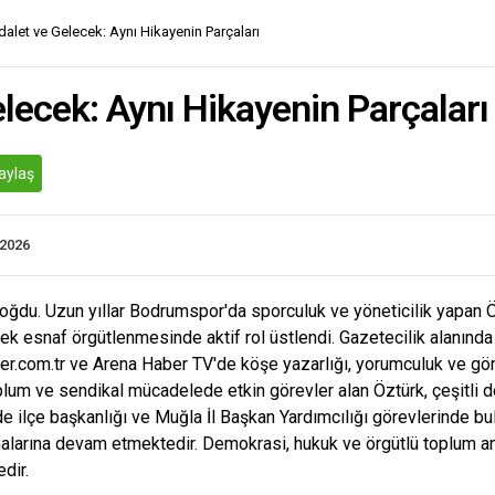
dalet ve Gelecek: Aynı Hikayenin Parçaları
elecek: Aynı Hikayenin Parçaları
aylaş
.2026
doğdu. Uzun yıllar Bodrumspor'da sporculuk ve yöneticilik yapan 
ek esnaf örgütlenmesinde aktif rol üstlendi. Gazetecilik alanında
ber.com.tr ve Arena Haber TV'de köşe yazarlığı, yorumculuk ve gön
plum ve sendikal mücadelede etkin görevler alan Öztürk, çeşitli de
 ilçe başkanlığı ve Muğla İl Başkan Yardımcılığı görevlerinde bul
malarına devam etmektedir. Demokrasi, hukuk ve örgütlü toplum an
dir.