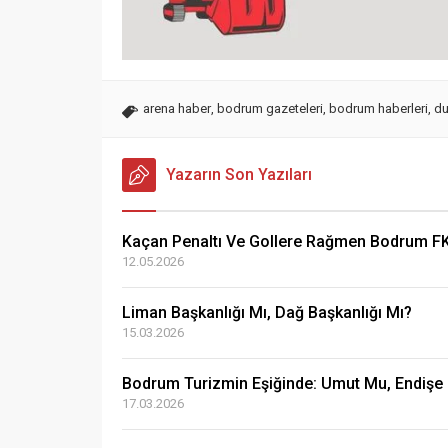
arena haber
,
bodrum gazeteleri
,
bodrum haberleri
,
du
Yazarın Son Yazıları
Kaçan Penaltı Ve Gollere Rağmen Bodrum FK’
12.05.2026
Liman Başkanlığı Mı, Dağ Başkanlığı Mı?
15.03.2026
Bodrum Turizmin Eşiğinde: Umut Mu, Endişe
17.03.2026