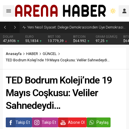
Yeni Nesil Siyaset: Delege Demokrasisinden Üye Demokrasisine
DOLAR
EURO
BIST 100
BITCOIN
GRAM GÜMÜŞ
BIT
47,6936
55,1834
13.779,39
$64.992
97,25
$6
Anasayfa
HABER
GÜNCEL
TED Bodrum Koleji’nde 19 Mayıs Coşkusu: Veliler Sahnedeydi…
TED Bodrum Koleji’nde 19
Mayıs Coşkusu: Veliler
Sahnedeydi…
Takip Et
Takip Et
Abone Ol
Paylaş