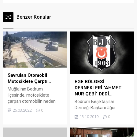
Benzer Konular
Savrulan Otomobil
Motosiklete Çarptı…
EGE BÖLGESİ
DERNEKLERİ “AHMET
Muğla’nın Bodrum
NUR ÇEBİ” DEDİ…
ilçesinde, motosiklete
çarpan otomobilin neden
Bodrum Beşiktaşlılar
olduğu trafik kazası güvenlik
Derneği Başkanı Uğur
26.03.2022
0
kamerasına yansıdı. Arena
Özçayır, yaptığı açıklamayla
13.10.2019
0
Bodrum Haber – Ferruh
Ahmet Nur Çebi’ye destek
Cihan Uyan’ın (38) kullandığı
verdi. Sosyal medya
48 ACV 953 plakalı
üzerinde birlikte hareket