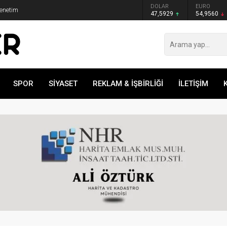
GRAM ALTIN
DOLAR
EURO
Denetim
6.493,17
47,5929
54,9560
SPOR
SİYASET
REKLAM & İŞBİRLİĞİ
İLETİŞİM