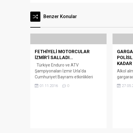
Benzer Konular
FETHİYELİ MOTORCULAR
GARGAR
İZMİR’İ SALLADI…
POLİSL
KADAR 
Türkiye Enduro ve ATV
Şampiyonaları İzmir Urla’da
Alkol al
Cumhuriyet Bayramı etkinlikleri
gargarad
kapsamında Demokrasi, Birlik ve
söyleme
01.11.2016
0
27.05.
Beraberlik yarışları adı altında
ehliyetin
düzenlendi. Türkiye Enduro
cezası ke
Şampiyonası 5. Ayak yarışları
1.44 pro
İzmir’de Titus-Feronia Doğa ve
Üniversi
Motor Sporları Merkezi’nde 105
Ali Burak
sporcunun katılımıyla
konuldu. 
yapıldı. Fethiye Orman Spor 20
dava aç
Sporcusu ile katıldığı şampiyonada
itirazlar