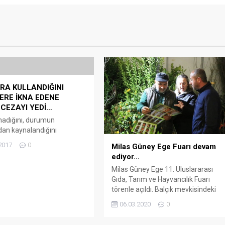
A KULLANDIĞINI
ERE İKNA EDENE
CEZAYI YEDİ…
madığını, durumun
an kaynalandığını
sine rağmen Sayılam’ın
2017
0
Milas Güney Ege Fuarı devam
e el koyulup, 876 lira para
ediyor…
sildi. Trafik kontrolünde,
Milas Güney Ege 11. Uluslararası
mil alkol tespit edilen Muğla
Gıda, Tarım ve Hayvancılık Fuarı
tesi öğrencisi 28 yaşındaki
törenle açıldı. Balçık mevkisindeki
 Sayılam’ın ehliyetine de el
TARİŞ 152 No’lu Pamuk Tarım Satış
Ehliyetini geri almak için
06.03.2020
0
Kooperatifi’nin depolarında açılışı
mak zorunda… Sayılam’ın
yapılan fuara 211 firma katılıyor.
ının ve alkollü olmadığının