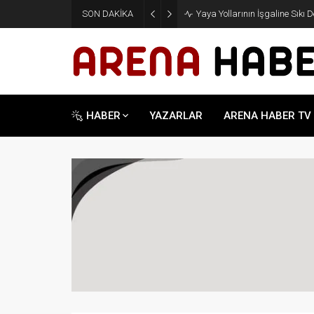
SON DAKİKA
Yaya Yollarının İşgaline Sıkı 
HABER
YAZARLAR
ARENA HABER TV