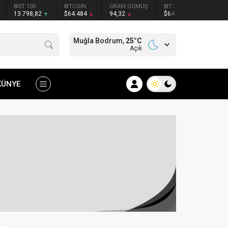
BIST 100
BITCOIN
GRAM GÜMÜŞ
BITCOIN
ETHER
13.798,82
$64.484
94,32
$64451
$1907
Muğla Bodrum,
25
°C
Açık
KÜNYE