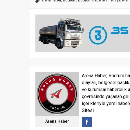
arena haber
,
Bodrum
,
bodrum haberleri
,
Fethiye
,
Marm
Arena Haber, Bodrum ha
olayları, bölgesel başlık
ve kurumsal habercilik 
çevresinde yaşanan geli
içerikleriyle yerel haber
Sitesi...
Arena Haber