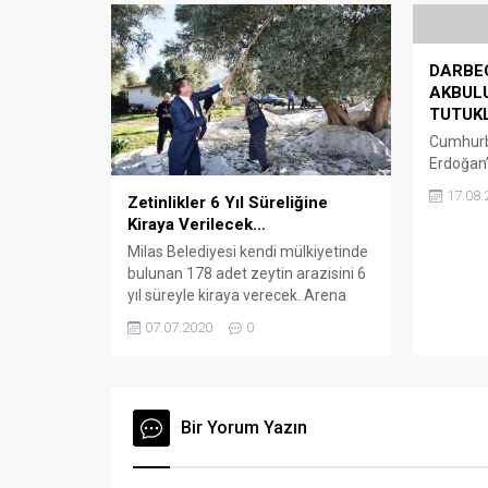
deyim yerindeyse her klasmanı
ısrarı üze
salladı. 8...
DARBEC
AKBULU
TUTUK
Cumhurb
Erdoğan’
otele, da
17.08.
Zetinlikler 6 Yıl Süreliğine
Temmuz 
Kiraya Verilecek…
1’i firar
araların
Milas Belediyesi kendi mülkiyetinde
47 şüphe
bulunan 178 adet zeytin arazisini 6
devam e
yıl süreyle kiraya verecek. Arena
EKİZOĞL
Bodrum Haber – Köy muhtarlıkları
07.07.2020
0
SORGUL
adına kayıtlı iken 2014 yılında
helikopt
yürürlüğe giren Büyükşehir yasası
Yücel Eki
gereği köy tüzel kişiliklerini
Temmuz 
kaybederek mahalle statüsü olan
bilgiler 
yerlerden Milas Belediyesine geçen
Bir Yorum Yazın
taşınmazlar kiraya veriliyor.
Temmuz ayı meclis toplantısında