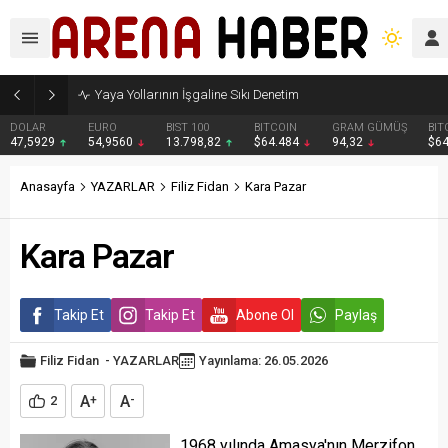
Yaya Yollarının İşgaline Sıkı Denetim
DOLAR
EURO
BIST 100
BITCOIN
GRAM GÜMÜŞ
BIT
47,5929
54,9560
13.798,82
$64.484
94,32
$6
Anasayfa
YAZARLAR
Filiz Fidan
Kara Pazar
Kara Pazar
Takip Et
Takip Et
Abone Ol
Paylaş
Filiz Fidan
-
YAZARLAR
Yayınlama: 26.05.2026
A
A
2
+
-
1968 yılında Amasya'nın Merzifon