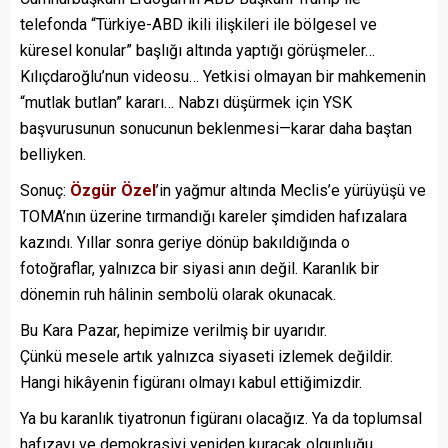
telefonda “Türkiye-ABD ikili ilişkileri ile bölgesel ve
küresel konular” başlığı altında yaptığı görüşmeler…
Kılıçdaroğlu’nun videosu… Yetkisi olmayan bir mahkemenin
“mutlak butlan” kararı… Nabzı düşürmek için YSK
başvurusunun sonucunun beklenmesi—karar daha baştan
belliyken.
Sonuç:
Özgür Özel
’in yağmur altında Meclis’e yürüyüşü ve
TOMA’nın üzerine tırmandığı kareler şimdiden hafızalara
kazındı. Yıllar sonra geriye dönüp bakıldığında o
fotoğraflar, yalnızca bir siyasi anın değil. Karanlık bir
dönemin ruh hâlinin sembolü olarak okunacak.
Bu Kara Pazar, hepimize verilmiş bir uyarıdır.
Çünkü mesele artık yalnızca siyaseti izlemek değildir.
Hangi hikâyenin figüranı olmayı kabul ettiğimizdir.
Ya bu karanlık tiyatronun figüranı olacağız. Ya da toplumsal
hafızayı ve demokrasiyi yeniden kuracak olgunluğu