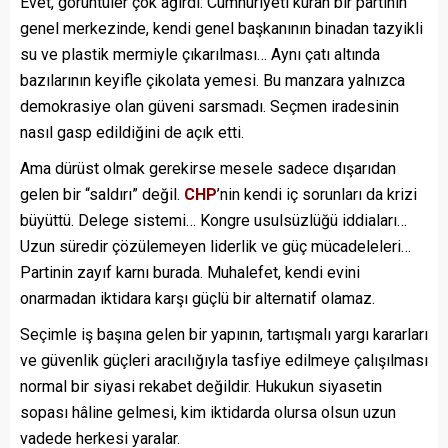
Evet, görüntüler çok ağırdı: Cumhuriyeti kuran bir partinin
genel merkezinde, kendi genel başkanının binadan tazyikli
su ve plastik mermiyle çıkarılması… Aynı çatı altında
bazılarının keyifle çikolata yemesi. Bu manzara yalnızca
demokrasiye olan güveni sarsmadı. Seçmen iradesinin
nasıl gasp edildiğini de açık etti.
Ama dürüst olmak gerekirse mesele sadece dışarıdan
gelen bir “saldırı” değil.
CHP
’nin kendi iç sorunları da krizi
büyüttü. Delege sistemi… Kongre usulsüzlüğü iddiaları…
Uzun süredir çözülemeyen liderlik ve güç mücadeleleri…
Partinin zayıf karnı burada. Muhalefet, kendi evini
onarmadan iktidara karşı güçlü bir alternatif olamaz.
Seçimle iş başına gelen bir yapının, tartışmalı yargı kararları
ve güvenlik güçleri aracılığıyla tasfiye edilmeye çalışılması
normal bir siyasi rekabet değildir. Hukukun siyasetin
sopası hâline gelmesi, kim iktidarda olursa olsun uzun
vadede herkesi yaralar.