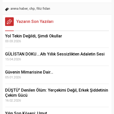
arena haber
,
chp
,
filiz fidan
Yazarın Son Yazıları
Yol Tekin Değildi, Şimdi Okullar
03.03.2026
GÜLİSTAN DOKU….Altı Yıllık Sessizlikten Adaletin Sesi
15.04.2026
Güvenin Mimarisine Dair…
05.01.2026
DÜŞTÜ” Denilen Ölüm: Yerçekimi Değil, Erkek Şiddetinin
Çekim Gücü
16.02.2026
Yılın Son Köşesi: Umut