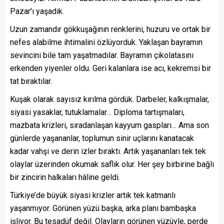
Pazar’ı yaşadık.
Uzun zamandır gökkuşağının renklerini, huzuru ve ortak bir
nefes alabilme ihtimalini özlüyorduk. Yaklaşan bayramın
sevincini bile tam yaşatmadılar. Bayramın çikolatasını
erkenden yiyenler oldu. Geri kalanlara ise acı, kekremsi bir
tat bıraktılar.
Kuşak olarak sayısız kırılma gördük. Darbeler, kalkışmalar,
siyasi yasaklar, tutuklamalar… Diploma tartışmaları,
mazbata krizleri, sıradanlaşan kayyum gaspları… Ama son
günlerde yaşananlar, toplumun sinir uçlarını kanatacak
kadar vahşi ve derin izler bıraktı. Artık yaşananları tek tek
olaylar üzerinden okumak saflık olur. Her şey birbirine bağlı
bir zincirin halkaları hâline geldi.
Türkiye’de büyük siyasi krizler artık tek katmanlı
yaşanmıyor. Görünen yüzü başka, arka planı bambaşka
işliyor. Bu tesadüf değil. Olayların görünen yüzüyle, perde