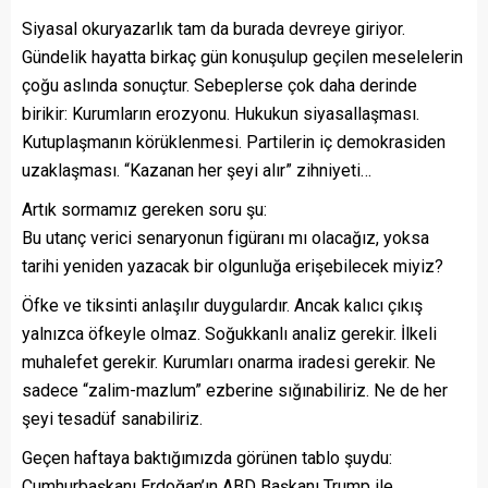
Siyasal okuryazarlık tam da burada devreye giriyor.
Gündelik hayatta birkaç gün konuşulup geçilen meselelerin
çoğu aslında sonuçtur. Sebeplerse çok daha derinde
birikir: Kurumların erozyonu. Hukukun siyasallaşması.
Kutuplaşmanın körüklenmesi. Partilerin iç demokrasiden
uzaklaşması. “Kazanan her şeyi alır” zihniyeti…
Artık sormamız gereken soru şu:
Bu utanç verici senaryonun figüranı mı olacağız, yoksa
tarihi yeniden yazacak bir olgunluğa erişebilecek miyiz?
Öfke ve tiksinti anlaşılır duygulardır. Ancak kalıcı çıkış
yalnızca öfkeyle olmaz. Soğukkanlı analiz gerekir. İlkeli
muhalefet gerekir. Kurumları onarma iradesi gerekir. Ne
sadece “zalim-mazlum” ezberine sığınabiliriz. Ne de her
şeyi tesadüf sanabiliriz.
Geçen haftaya baktığımızda görünen tablo şuydu:
Cumhurbaşkanı Erdoğan’ın ABD Başkanı Trump ile